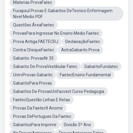
Materias ProvaFatec
Fucapsul Provas E Gabaritos DeTecnico Enfermagem
Nivel Medio PDF
Questões ÁreaFaetec
ProvasPara Ingressar No Ensino Medio Faetec
Prova Antiga FAETECRJ
DeclaeaçãoFaetec
Contra ChequeFaetec
AstraGabarito Prova
Gabarito. ProvasNr 35
Gabarito De ProvaVestibular Fatec
GabaritoFundatec
UnirvProvas Gabarito
FaetecEnsino Fundamental
GabaritoPara Provas
Gabaritos De ProvasUnifacvest Curso Pedagogia
FaetecQuestão Linhas E Retas
Provas Da Faetec9 Anomir
Provas DePortugues Da Faetec
GabaritosPara Imprimir
Divisão 5º Ano