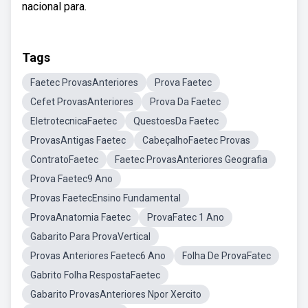
nacional para.
Tags
Faetec ProvasAnteriores
Prova Faetec
Cefet ProvasAnteriores
Prova Da Faetec
EletrotecnicaFaetec
QuestoesDa Faetec
ProvasAntigas Faetec
CabeçalhoFaetec Provas
ContratoFaetec
Faetec ProvasAnteriores Geografia
Prova Faetec9 Ano
Provas FaetecEnsino Fundamental
ProvaAnatomia Faetec
ProvaFatec 1 Ano
Gabarito Para ProvaVertical
Provas Anteriores Faetec6 Ano
Folha De ProvaFatec
Gabrito Folha RespostaFaetec
Gabarito ProvasAnteriores Npor Xercito