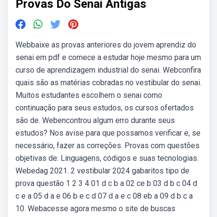
Provas Do Senai Antigas
Webbaixe as provas anteriores do jovem aprendiz do
senai em pdf e comece a estudar hoje mesmo para um
curso de aprendizagem industrial do senai. Webconfira
quais são as matérias cobradas no vestibular do senai.
Muitos estudantes escolhem o senai como
continuação para seus estudos, os cursos ofertados
são de. Webencontrou algum erro durante seus
estudos? Nos avise para que possamos verificar e, se
necessário, fazer as correções. Provas com questões
objetivas de: Linguagens, códigos e suas tecnologias.
Webedag 2021. 2 vestibular 2024 gabaritos tipo de
prova questão 1 2 3 4 01 d c b a 02 ce b 03 d b c 04 d
c e a 05 d a e 06 b e c d 07 d a e c 08 eb a 09 d b c a
10. Webacesse agora mesmo o site de buscas