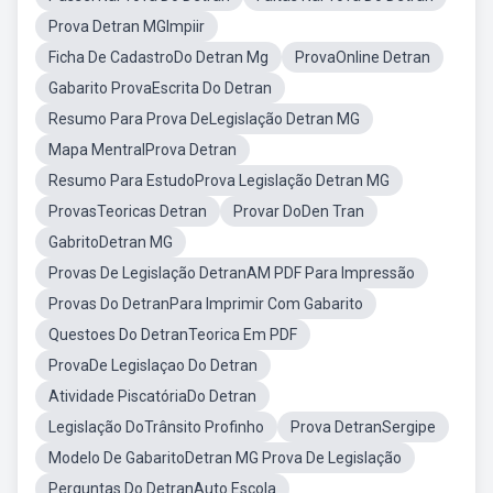
Prova Detran MGImpiir
Ficha De CadastroDo Detran Mg
ProvaOnline Detran
Gabarito ProvaEscrita Do Detran
Resumo Para Prova DeLegislação Detran MG
Mapa MentralProva Detran
Resumo Para EstudoProva Legislação Detran MG
ProvasTeoricas Detran
Provar DoDen Tran
GabritoDetran MG
Provas De Legislação DetranAM PDF Para Impressão
Provas Do DetranPara Imprimir Com Gabarito
Questoes Do DetranTeorica Em PDF
ProvaDe Legislaçao Do Detran
Atividade PiscatóriaDo Detran
Legislação DoTrânsito Profinho
Prova DetranSergipe
Modelo De GabaritoDetran MG Prova De Legislação
Perguntas Do DetranAuto Escola