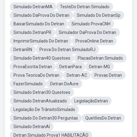
Simulado DetranMA
TesteDo Detran Simulado
Simulado DaProva Do Detran
Simulado Do DetranSp
BaixarSimulado Do Detran
Simulado ProvaCNH
Simulado DetranPR
Simulador DaProva Do Detran
ImprimirSimulado Do Detran
ProvaOnline Detran
DetranRN
Prova Do Detran SimuladoRJ
Simulado Detran40 Questoes
PlacasDetran Simulado
ProvaEscrita Detran
DetranPara
Detran-MG
Prova TeoricaDo Detran
Detran-AC
Provas Detran
FazerSimulado
Detran DoAcre
Simulado Detran30 Questoes
Simulado DetranAtualizado
LegislaçãoDetran
Legislação De TrânsitoSimulado
Simulado Do Detran30 Perguntas
QuetõesDo Detran
Simulado DetranAl
Detran Simulado Prova1 HABILITAÇÃO