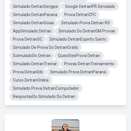
Simulado DetranSergipe
Google DetranPR Simulado
Simulado DetranParana
Prova DetranCFC
Simulado DetranGoias
Simulado Prova Detran RS
AppSimulado Detran
Simulado Do DetranGM Provas
Prova DetranSC
Simulado DetranEspirito Santo
Simulado De Prova Do DetranGratis
ScimuladoDo Detran
QuestõesProva Detran
Simulado DetranTreinar
Provas DetranTreinamento
Prova DetranDib
Simulado Prova DetranParaná
Curso DetranOnline
Simulado Prova DetranComputador
RespostasDo Simulado Do Detran