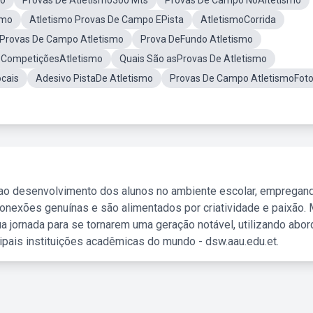
mo
Provas De Atletismo300 Mts
Provas De Campo NoAltetismo
smo
Atletismo Provas De Campo EPista
AtletismoCorrida
Provas De Campo Atletismo
Prova DeFundo Atletismo
CompetiçõesAtletismo
Quais São asProvas De Atletismo
ocais
Adesivo PistaDe Atletismo
Provas De Campo AtletismoFot
 ao desenvolvimento dos alunos no ambiente escolar, empregan
nexões genuínas e são alimentados por criatividade e paixão. 
a jornada para se tornarem uma geração notável, utilizando abo
ipais instituições acadêmicas do mundo - dsw.aau.edu.et.