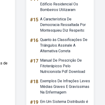
Edificio Residencial Os
Bombeiros Utilizaram
#15
A Característica De
Democracia Ressaltada Por
Montesquieu Diz Respeito:
#16
Quanto às Classificações De
Triângulos Assinale A
Alternativa Correta
#17
Manual De Prescrição De
as de
Fitoterápicos Pelo
Nutricionista Pdf Download
#18
Exemplos De Infrações Leves
Médias Graves E Gravíssimas
Na Enfermagem
#19
Em Um Sistema Distribuido é