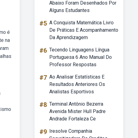
Abaixo Foram Desenhados Por
Alguns Estudantes
#5
A Conquista Matemática Livro
De Práticas E Acompanhamento
smo é
Da Aprendizagem
te na
aram
#6
Tecendo Linguagens Língua
alhas
Portuguesa 6 Ano Manual Do
Professor Respostas
#7
Ao Analisar Estatísticas E
Resultados Anteriores Os
Analistas Esportivos
s
#8
Terminal Antônio Bezerra
tismo
Avenida Mister Hull Padre
Andrade Fortaleza Ce
#9
Iresolve Companhia