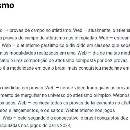
ismo
o. ⇒ provas de campo no atletismo. Web — atualmente, o atleti
as provas de campo do atletismo nas olimpíadas. Web — estrean
 o. Web — o atletismo paralímpico é dividido em classes que sep
m as modalidades realizadas em uma. Web — dia de muitas med
decatlo é uma competição de atletismo composta por dez provas.
o é a modalidade em que o brasil mais conquistou medalhas em
 divididas em provas. Web — nesse vídeo trago quais as prova
omento de mergulhar no universo do atletismo olímpico. Webnos
mbinadas: Web — conheça todas as provas de lançamento no atle
os e lançamentos, e os saltos. Webatletismo nos jogos
s. Web — pelo segundo dia consecutivo, o brasil conquistou dez
sputadas nos jogos de paris 2024,.