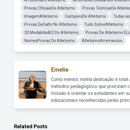
A HistóriaDo Atletismo
Arremesso DeMartelo Atletis
Provas OficiaisDe Atletismo
Provas TeóricasDe Atleti
ImagemAtletismo
CampeosDe Atletismo
Todas as
Provas DeSalto No Atletismo
Tudo SobreAtletismo
20 ModalidadES Do Atletismo
Provas De Atletismo EL
NomesProvas Do Atletismo
AtletismoArremessos
Emelie
Como mentor, minha dedicação é total
métodos pedagógicos que priorizam co
missão é orientar os estudantes em su
educacionais reconhecidas pelas princ
Related Posts