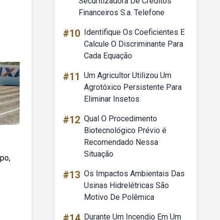
Securitizadora De Creditos
Financeiros S.a. Telefone
#10
Identifique Os Coeficientes E
Calcule O Discriminante Para
Cada Equação
#11
Um Agricultor Utilizou Um
Agrotóxico Persistente Para
Eliminar Insetos
#12
Qual O Procedimento
Biotecnológico Prévio é
Recomendado Nessa
Situação
po,
#13
Os Impactos Ambientais Das
Usinas Hidrelétricas São
Motivo De Polêmica
#14
Durante Um Incendio Em Um