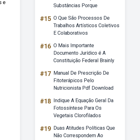
s e
Substâncias Porque
#15
O Que São Processos De
Trabalhos Artísticos Coletivos
E Colaborativos
#16
O Mais Importante
Documento Jurídico é A
Constituição Federal Brainly
#17
Manual De Prescrição De
Fitoterápicos Pelo
Nutricionista Pdf Download
#18
Indique A Equação Geral Da
Fotossíntese Para Os
Vegetais Clorofilados
#19
Duas Atitudes Políticas Que
Não Correspondem Ao