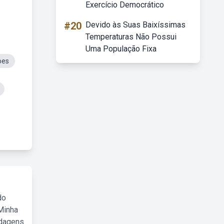
Exercício Democrático
#20
Devido às Suas Baixíssimas
Temperaturas Não Possui
Uma População Fixa
oes
do
Minha
rdagens