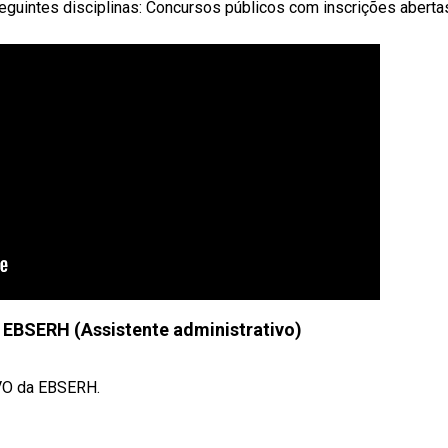
eguintes disciplinas: Concursos públicos com inscrições aberta
 EBSERH (Assistente administrativo)
VO da EBSERH.