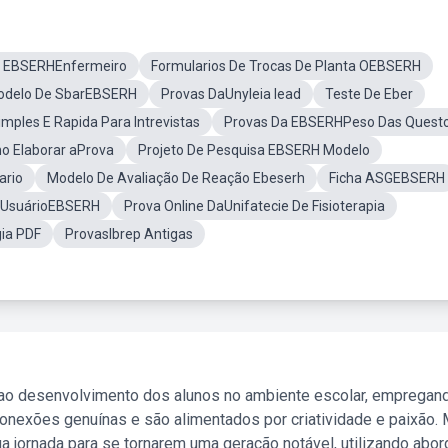
a EBSERHEnfermeiro
Formularios De Trocas De Planta OEBSERH
odelo De SbarEBSERH
Provas DaUnyleia Iead
Teste De Eber
mples E Rapida Para Intrevistas
Provas Da EBSERHPeso Das Quest
o Elaborar aProva
Projeto De Pesquisa EBSERH Modelo
ario
Modelo De Avaliação De Reação Ebeserh
Ficha ASGEBSERH
o UsuárioEBSERH
Prova Online DaUnifatecie De Fisioterapia
gia PDF
ProvasIbrep Antigas
 ao desenvolvimento dos alunos no ambiente escolar, empregan
nexões genuínas e são alimentados por criatividade e paixão. 
a jornada para se tornarem uma geração notável, utilizando abo