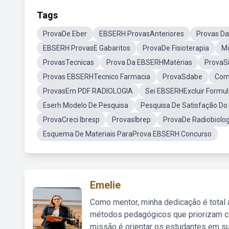
Tags
ProvaDe Eber
EBSERH ProvasAnteriores
Provas D
EBSERH ProvasE Gabaritos
ProvaDe Fisioterapia
M
ProvasTecnicas
Prova Da EBSERHMatérias
ProvaSi
Provas EBSERHTecnico Farmacia
ProvaSdabe
Com
ProvasEm PDF RADIOLOGIA
Sei EBSERHExcluir Formul
Eserh Modelo De Pesquisa
Pesquisa De Satisfação D
ProvaCreci Ibresp
ProvasIbrep
ProvaDe Radiobiolo
Esquema De Materiais ParaProva EBSERH Concurso
Emelie
Como mentor, minha dedicação é total
métodos pedagógicos que priorizam co
missão é orientar os estudantes em su