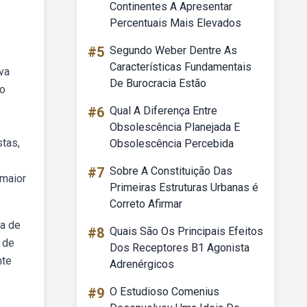
Continentes A Apresentar
Percentuais Mais Elevados
#5
Segundo Weber Dentre As
Características Fundamentais
va
De Burocracia Estão
do
#6
Qual A Diferença Entre
Obsolescência Planejada E
tas,
Obsolescência Percebida
#7
Sobre A Constituição Das
 maior
Primeiras Estruturas Urbanas é
Correto Afirmar
ra de
#8
Quais São Os Principais Efeitos
 de
Dos Receptores B1 Agonista
nte
Adrenérgicos
#9
O Estudioso Comenius