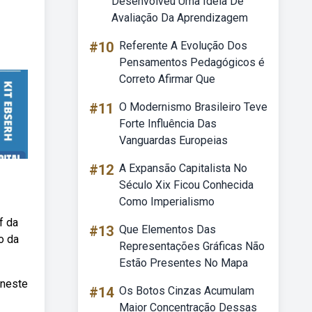
Desenvolveu Uma Ideia De
Avaliação Da Aprendizagem
#10
Referente A Evolução Dos
Pensamentos Pedagógicos é
Correto Afirmar Que
#11
O Modernismo Brasileiro Teve
Forte Influência Das
Vanguardas Europeias
#12
A Expansão Capitalista No
Século Xix Ficou Conhecida
Como Imperialismo
f da
#13
Que Elementos Das
o da
Representações Gráficas Não
Estão Presentes No Mapa
 neste
#14
Os Botos Cinzas Acumulam
Maior Concentração Dessas