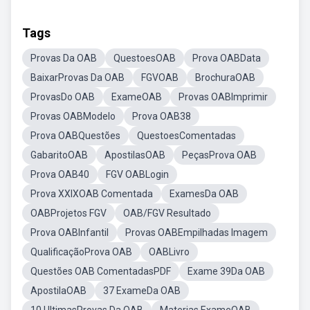
Tags
Provas Da OAB
QuestoesOAB
Prova OABData
BaixarProvas Da OAB
FGVOAB
BrochuraOAB
ProvasDo OAB
ExameOAB
Provas OABImprimir
Provas OABModelo
Prova OAB38
Prova OABQuestões
QuestoesComentadas
GabaritoOAB
ApostilasOAB
PeçasProva OAB
Prova OAB40
FGV OABLogin
Prova XXIXOAB Comentada
ExamesDa OAB
OABProjetos FGV
OAB/FGV Resultado
Prova OABInfantil
Provas OABEmpilhadas Imagem
QualificaçãoProva OAB
OABLivro
Questões OAB ComentadasPDF
Exame 39Da OAB
ApostilaOAB
37 ExameDa OAB