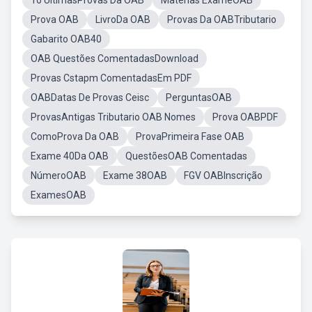
10 UltimasProvas Da OAB
Materias ExameOAB
Prova OAB
LivroDa OAB
Provas Da OABTributario
Gabarito OAB40
OAB Questões ComentadasDownload
Provas Cstapm ComentadasEm PDF
OABDatas De Provas Ceisc
PerguntasOAB
ProvasAntigas Tributario OAB Nomes
Prova OABPDF
ComoProva Da OAB
ProvaPrimeira Fase OAB
Exame 40Da OAB
QuestõesOAB Comentadas
NúmeroOAB
Exame 38OAB
FGV OABInscrição
ExamesOAB