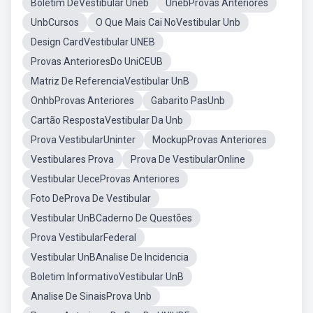
Boletim DeVestibular Uneb
UnebProvas Anteriores
UnbCursos
O Que Mais Cai NoVestibular Unb
Design CardVestibular UNEB
Provas AnterioresDo UniCEUB
Matriz De ReferenciaVestibular UnB
OnhbProvas Anteriores
Gabarito PasUnb
Cartão RespostaVestibular Da Unb
Prova VestibularUninter
MockupProvas Anteriores
Vestibulares Prova
Prova De VestibularOnline
Vestibular UeceProvas Anteriores
Foto DeProva De Vestibular
Vestibular UnBCaderno De Questões
Prova VestibularFederal
Vestibular UnBAnalise De Incidencia
Boletim InformativoVestibular UnB
Analise De SinaisProva Unb