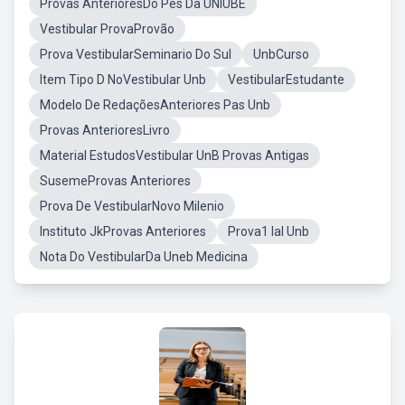
Provas AnterioresDo Pes Da UNIUBE
Vestibular ProvaProvão
Prova VestibularSeminario Do Sul
UnbCurso
Item Tipo D NoVestibular Unb
VestibularEstudante
Modelo De RedaçõesAnteriores Pas Unb
Provas AnterioresLivro
Material EstudosVestibular UnB Provas Antigas
SusemeProvas Anteriores
Prova De VestibularNovo Milenio
Instituto JkProvas Anteriores
Prova1 Ial Unb
Nota Do VestibularDa Uneb Medicina