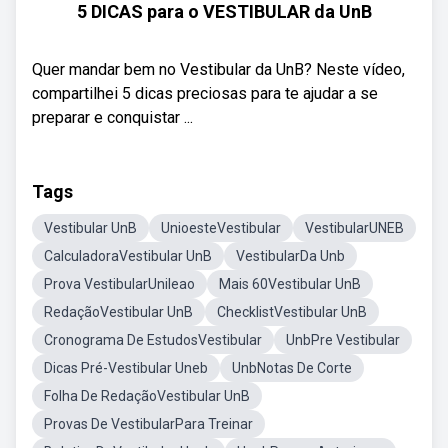
5 DICAS para o VESTIBULAR da UnB
Quer mandar bem no Vestibular da UnB? Neste vídeo,
compartilhei 5 dicas preciosas para te ajudar a se
preparar e conquistar ...
Tags
Vestibular UnB
UnioesteVestibular
VestibularUNEB
CalculadoraVestibular UnB
VestibularDa Unb
Prova VestibularUnileao
Mais 60Vestibular UnB
RedaçãoVestibular UnB
ChecklistVestibular UnB
Cronograma De EstudosVestibular
UnbPre Vestibular
Dicas Pré-Vestibular Uneb
UnbNotas De Corte
Folha De RedaçãoVestibular UnB
Provas De VestibularPara Treinar