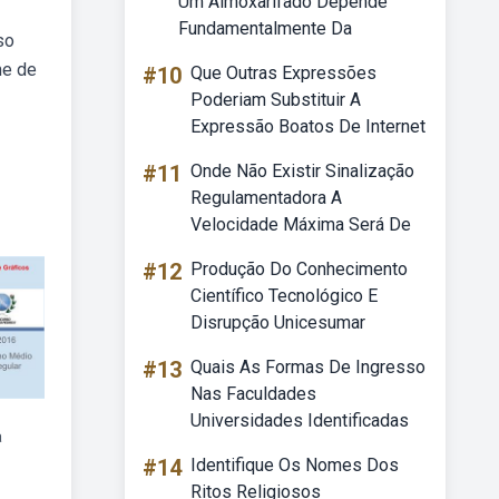
Um Almoxarifado Depende
Fundamentalmente Da
so
me de
#10
Que Outras Expressões
Poderiam Substituir A
Expressão Boatos De Internet
#11
Onde Não Existir Sinalização
Regulamentadora A
Velocidade Máxima Será De
#12
Produção Do Conhecimento
Científico Tecnológico E
Disrupção Unicesumar
#13
Quais As Formas De Ingresso
Nas Faculdades
Universidades Identificadas
a
#14
Identifique Os Nomes Dos
Ritos Religiosos