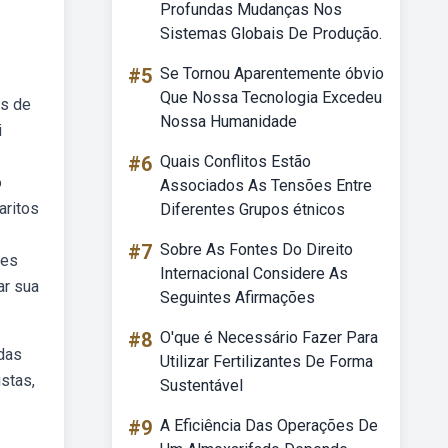
Profundas Mudanças Nos
Sistemas Globais De Produção.
#5
Se Tornou Aparentemente óbvio
Que Nossa Tecnologia Excedeu
es de
Nossa Humanidade
i
#6
Quais Conflitos Estão
o
Associados As Tensões Entre
aritos
Diferentes Grupos étnicos
#7
Sobre As Fontes Do Direito
ões
Internacional Considere As
ar sua
Seguintes Afirmações
#8
O'que é Necessário Fazer Para
adas
Utilizar Fertilizantes De Forma
stas,
Sustentável
#9
A Eficiência Das Operações De