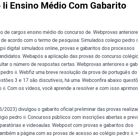
 Ii Ensino Médio Com Gabarito
go de cargos ensino médio do concurso de. Webprovas anterior
, de acordo com o termo de pesquisa: Simulados colegio pedro i
pii digital simulados online, provas e gabaritos dos processos
 candidatos. Webapós a aplicação das provas do concurso colégi
ltar o número de respostas certas. Webprovas anteriores e gab
 pedro ii. Webfiz uma breve resolução da prova de português do
uestões 3 e 17 são discutíveis, há uma. Webconfira abaixo quest
 ii. Com os vídeos, você aprende a resolver e com isso aprimor
2023) divulgou o gabarito oficial preliminar das provas realiz
gio pedro ii. Concursos públicos com inscrições abertas e previ
eparatórias e videoaulas. Webpost com provas e gabaritos dos
também a página com as provas de acesso ao colégio pedro ii. =