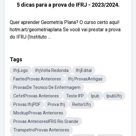
5 dicas para a prova do IFRJ - 2023/2024.
Quer aprender Geometria Plana? O curso certo aqui!
hotm.art/geometriaplana Se você vai prestar a prova
do IFRJ (Instituto ...
Tags
IfrjLogo
IfrjVolta Redonda
IfrjEdital
FaetecProvas Anteriores
Ifrj ProvasAntigas
ProvasDe Tecnico De Enfermagem
CefetProvas Anteriores
Teste IFP
Ipub
IpubUfrj
Provas IfrjPDF
Prova Ifrj
ReitorUfrj
MockupProvas Anteriores
Provas AnterioresIFRS Rio Grande
TranspetroProvas Anteriores