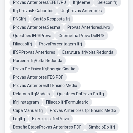
Provas AnterioresCEFET/RJ
IfrjMeme
SeleconIfrj
Ifrj ProvasE Gabaritos
UerjProvas Anteriores
PNGIfrj
Cartão RespostaIfrj
Provas AnterioresSesma
Provas AnterioresLivro
Questões IFRSProva
Geometria Prova DoIFRS
FiliacaoIfrj
ProvaPorcentagem Ifrj
IFSPProvas Anteriores
Estrutura IfrjVolta Redonda
Parceria IfrjVolta Redonda
Prova De Fisica IfrjEnergia Cinetic
Provas AnterioresIFES PDF
Provas AnterioresIff Ensino Médio
Relatório IfrjModelo
Questoes DaProva Da Ifrj
Iflrj Instagram
Filiacao IfrjFormulaario
Capa ManualIfrj
Provas AnterioresIfpr Ensino Médio
LogIfrj
Exercicios IfrnProva
Desafio EtapaProvas Anteriores PDF
SímboloDo Ifrj