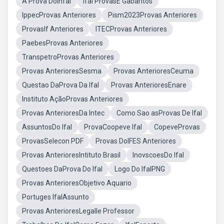
A Prova DoInfal
Ifal ProvasE Gabaritos
IppecProvas Anteriores
Pism2023Provas Anteriores
ProvasIf Anteriores
ITECProvas Anteriores
PaebesProvas Anteriores
TranspetroProvas Anteriores
Provas AnterioresSesma
Provas AnterioresCeuma
Questao DaProva Da Ifal
Provas AnterioresEnare
Instituto AçãoProvas Anteriores
Provas AnterioresDa Intec
Como Sao asProvas De Ifal
AssuntosDo Ifal
ProvaCoopeve Ifal
CopeveProvas
ProvasSelecon PDF
Provas DoIFES Anteriores
Provas AnterioresIntituto Brasil
InovscoesDo Ifal
Questoes DaProva Do Ifal
Logo Do IfalPNG
Provas AnterioresObjetivo Aquario
Portuges IfalAssunto
Provas AnterioresLegalle Professor