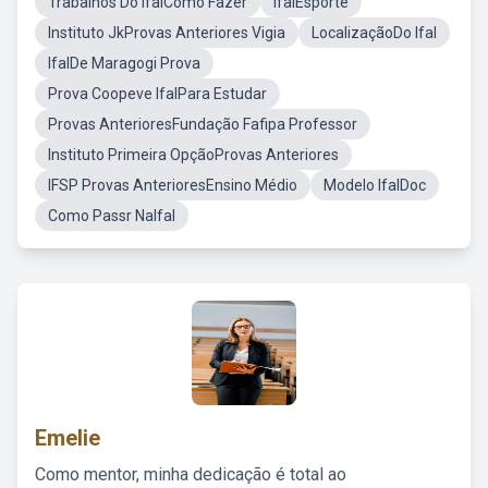
Trabalhos Do IfalComo Fazer
IfalEsporte
Instituto JkProvas Anteriores Vigia
LocalizaçãoDo Ifal
IfalDe Maragogi Prova
Prova Coopeve IfalPara Estudar
Provas AnterioresFundação Fafipa Professor
Instituto Primeira OpçãoProvas Anteriores
IFSP Provas AnterioresEnsino Médio
Modelo IfalDoc
Como Passr NaIfal
Emelie
Como mentor, minha dedicação é total ao