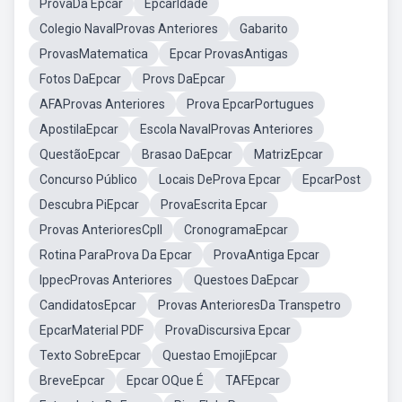
ProvaDa Epcar
EpcarIdade
Colegio NavalProvas Anteriores
Gabarito
ProvasMatematica
Epcar ProvasAntigas
Fotos DaEpcar
Provs DaEpcar
AFAProvas Anteriores
Prova EpcarPortugues
ApostilaEpcar
Escola NavalProvas Anteriores
QuestãoEpcar
Brasao DaEpcar
MatrizEpcar
Concurso Público
Locais DeProva Epcar
EpcarPost
Descubra PiEpcar
ProvaEscrita Epcar
Provas AnterioresCpll
CronogramaEpcar
Rotina ParaProva Da Epcar
ProvaAntiga Epcar
IppecProvas Anteriores
Questoes DaEpcar
CandidatosEpcar
Provas AnterioresDa Transpetro
EpcarMaterial PDF
ProvaDiscursiva Epcar
Texto SobreEpcar
Questao EmojiEpcar
BreveEpcar
Epcar OQue É
TAFEpcar