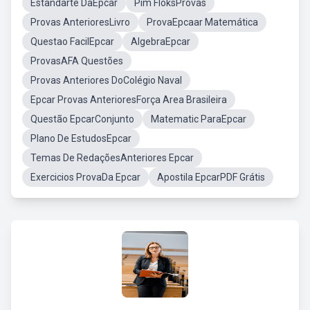
Estandarte DaEpcar
Pim FloksProvas
Provas AnterioresLivro
ProvaEpcaar Matemática
Questao FacilEpcar
AlgebraEpcar
ProvasAFA Questões
Provas Anteriores DoColégio Naval
Epcar Provas AnterioresForça Area Brasileira
Questão EpcarConjunto
Matematic ParaEpcar
Plano De EstudosEpcar
Temas De RedaçõesAnteriores Epcar
Exercicios ProvaDa Epcar
Apostila EpcarPDF Grátis