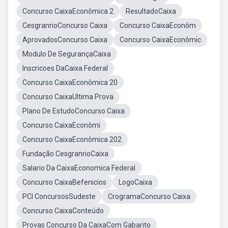
Concurso CaixaEconômica 2
ResultadoCaixa
CesgranrioConcurso Caixa
Concurso CaixaEconôm
AprovadosConcurso Caixa
Concurso CaixaEconômic
Modulo De SegurançaCaixa
Inscricoes DaCaixa Federal
Concurso CaixaEconômica 20
Concurso CaixaUltima Prova
Plano De EstudoConcurso Caixa
Concurso CaixaEconômi
Concurso CaixaEconômica 202
Fundação CesgranrioCaixa
Salario Da CaixaEconomica Federal
Concurso CaixaBefenicios
LogoCaixa
PCI ConcursosSudeste
CrogramaConcurso Caixa
Concurso CaixaConteúdo
Provas Concurso Da CaixaCom Gabarito