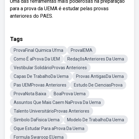
Uma das ferramentas mais poderosas na preparação
para a prova da UEMA é estudar pelas provas
anteriores do PAES.
Tags
ProvaFinal Quimica Ufma
ProvaIEMA
Como É aProva Da UEM
RedaçõsAnteriores Da Uema
Vestibular SolidárioProvas Anteriores
Capas De TrabalhoDa Uema
Provas AntigasDa Uema
Pas UEMProvas Anteriores
Estudo De CienciasProva
ProvaNota Baixa
BoaProva Uema
Assuntos Que Mais Caem NaProva Da Uema
Talento UniversitárioProvas Anteriores
Simbolo DaFisica Uema
Modelo De TrabalhoDa Uema
Oque Estudar Para aProva Da Uema
Formula Swaroop EUema