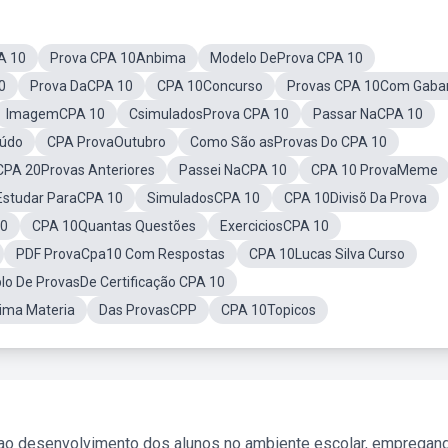
A 10
Prova CPA 10Anbima
Modelo DeProva CPA 10
0
Prova DaCPA 10
CPA 10Concurso
Provas CPA 10Com Gabar
ImagemCPA 10
CsimuladosProva CPA 10
Passar NaCPA 10
údo
CPA ProvaOutubro
Como São asProvas Do CPA 10
CPA 20Provas Anteriores
Passei NaCPA 10
CPA 10 ProvaMeme
studar ParaCPA 10
SimuladosCPA 10
CPA 10Divisõ Da Prova
10
CPA 10Quantas Questões
ExerciciosCPA 10
PDF ProvaCpa10 Com Respostas
CPA 10Lucas Silva Curso
o De ProvasDe Certificação CPA 10
ima Materia
Das ProvasCPP
CPA 10Topicos
 ao desenvolvimento dos alunos no ambiente escolar, empregan