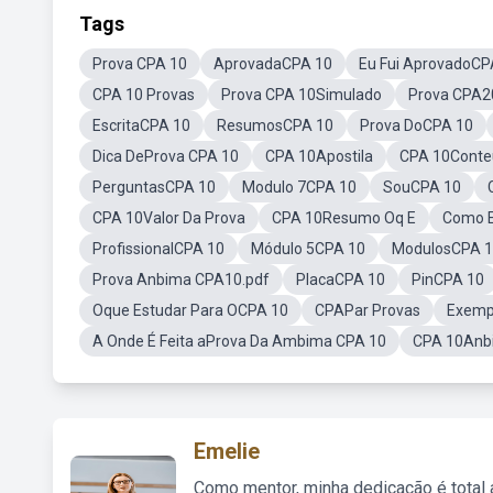
Tags
Prova CPA 10
AprovadaCPA 10
Eu Fui AprovadoCP
CPA 10 Provas
Prova CPA 10Simulado
Prova CPA2
EscritaCPA 10
ResumosCPA 10
Prova DoCPA 10
Dica DeProva CPA 10
CPA 10Apostila
CPA 10Conte
PerguntasCPA 10
Modulo 7CPA 10
SouCPA 10
CPA 10Valor Da Prova
CPA 10Resumo Oq E
Como E
ProfissionalCPA 10
Módulo 5CPA 10
ModulosCPA 
Prova Anbima CPA10.pdf
PlacaCPA 10
PinCPA 10
Oque Estudar Para OCPA 10
CPAPar Provas
Exempl
A Onde É Feita aProva Da Ambima CPA 10
CPA 10Anb
Emelie
Como mentor, minha dedicação é total