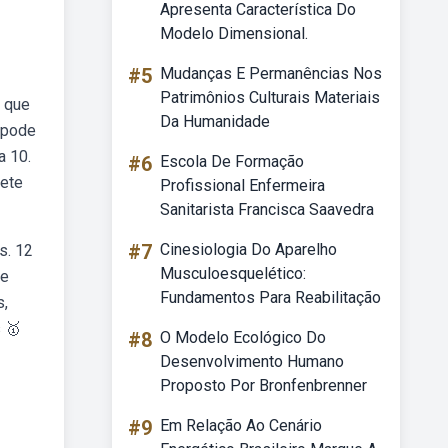
Apresenta Característica Do
Modelo Dimensional.
#5
Mudanças E Permanências Nos
Patrimônios Culturais Materiais
a que
Da Humanidade
 pode
a 10.
#6
Escola De Formação
sete
Profissional Enfermeira
Sanitarista Francisca Saavedra
#7
Cinesiologia Do Aparelho
s. 12
Musculoesquelético:
de
Fundamentos Para Reabilitação
s,
 🥇
#8
O Modelo Ecológico Do
Desenvolvimento Humano
Proposto Por Bronfenbrenner
#9
Em Relação Ao Cenário