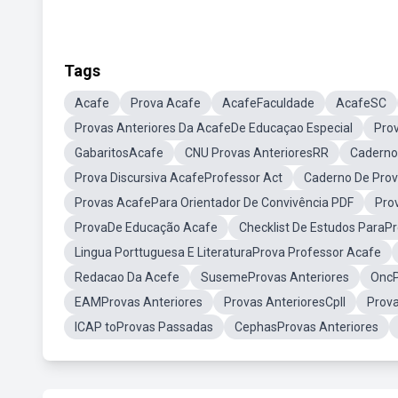
Tags
Acafe
Prova Acafe
AcafeFaculdade
AcafeSC
Provas Anteriores Da AcafeDe Educaçao Especial
Prov
GabaritosAcafe
CNU Provas AnterioresRR
Caderno
Prova Discursiva AcafeProfessor Act
Caderno De Prov
Provas AcafePara Orientador De Convivência PDF
Pro
ProvaDe Educação Acafe
Checklist De Estudos ParaP
Lingua Porttuguesa E LiteraturaProva Professor Acafe
Redacao Da Acefe
SusemeProvas Anteriores
OncP
EAMProvas Anteriores
Provas AnterioresCpll
Prova
ICAP toProvas Passadas
CephasProvas Anteriores