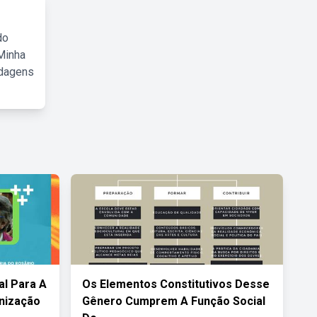
do
Minha
rdagens
l Para A
Os Elementos Constitutivos Desse
anização
Gênero Cumprem A Função Social