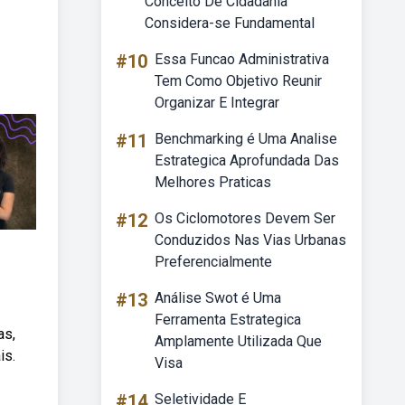
Conceito De Cidadania
Considera-se Fundamental
#10
Essa Funcao Administrativa
Tem Como Objetivo Reunir
Organizar E Integrar
#11
Benchmarking é Uma Analise
Estrategica Aprofundada Das
Melhores Praticas
#12
Os Ciclomotores Devem Ser
Conduzidos Nas Vias Urbanas
Preferencialmente
#13
Análise Swot é Uma
Ferramenta Estrategica
as,
Amplamente Utilizada Que
is.
Visa
#14
Seletividade E