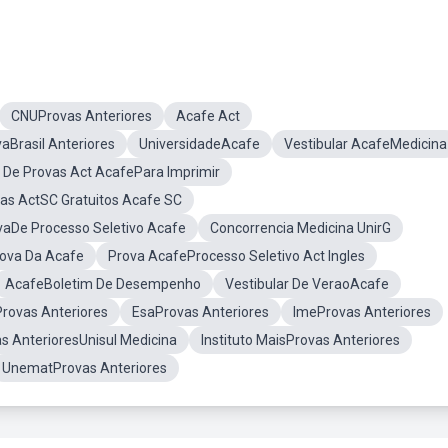
CNUProvas Anteriores
Acafe Act
aBrasil Anteriores
UniversidadeAcafe
Vestibular AcafeMedicina
 De Provas Act AcafePara Imprimir
as ActSC Gratuitos Acafe SC
vaDe Processo Seletivo Acafe
Concorrencia Medicina UnirG
rova Da Acafe
Prova AcafeProcesso Seletivo Act Ingles
AcafeBoletim De Desempenho
Vestibular De VeraoAcafe
rovas Anteriores
EsaProvas Anteriores
ImeProvas Anteriores
s AnterioresUnisul Medicina
Instituto MaisProvas Anteriores
UnematProvas Anteriores