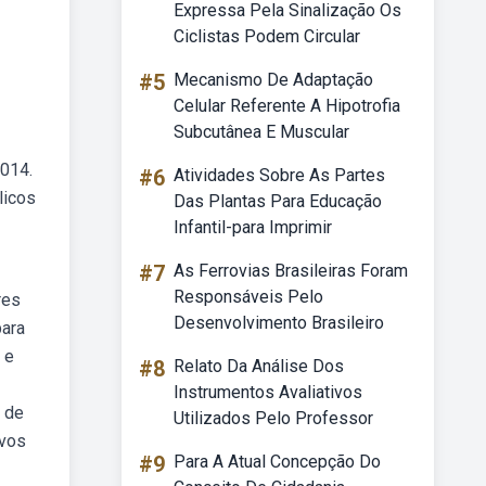
Expressa Pela Sinalização Os
Ciclistas Podem Circular
#5
Mecanismo De Adaptação
Celular Referente A Hipotrofia
Subcutânea E Muscular
2014.
#6
Atividades Sobre As Partes
licos
Das Plantas Para Educação
Infantil-para Imprimir
#7
As Ferrovias Brasileiras Foram
Responsáveis Pelo
res
Desenvolvimento Brasileiro
para
 e
#8
Relato Da Análise Dos
Instrumentos Avaliativos
s de
Utilizados Pelo Professor
ivos
#9
Para A Atual Concepção Do