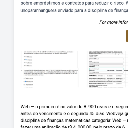
sobre empréstimos e contratos para reduzir o risco. W
unoparanhanguera enviado para a disciplina de finanç
For more infor
Web — o primeiro é no valor de 8. 900 reais e o segund
antes do vencimento e o segundo 45 dias. Webveja grá
disciplina de finanças matemáticas categoria: Web —
fazer uma aplicação de r$ 4. 000,00 ,pelo prazo de 6.