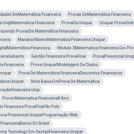
idades DeMatemática Financeira
Provas DeMatemática Financeira
a UnipMatemática Financeira
ProvaDa Unopar
Unopar ProvaOnli
Fazendo ProvasDe Matemática Financeira
nceira
Mariana RibeiroMatematica Financeira Unopar
gitalMatemática Financeira
Modulo 3Matematica Financeira Gov Pr
eiraGabarito
Gestão Financeira ProvaFinal
ProvaPresencial Uno
a Financeira
Prova UnoparModelagem De Dados
Unopar
Prova De Matemática FinanceiraDescontos Financeiros
tica Unopar
Nota Baixa EmProva De Matemática
raçãoFinanceira Unip
Prova Matematica Financeira8 Ano
o Financeira ProvaFinal No Polo
rova Presencial UnoparProgramação Web
FinanceiraBanco Do Brasil
oma Tecnologo Em GestaoFinanceira Unopar