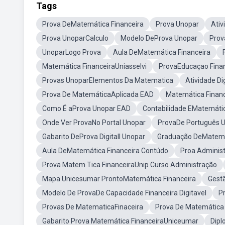
Tags
Prova DeMatemática Financeira
Prova Unopar
Ativ
Prova UnoparCalculo
Modelo DeProva Unopar
Prov
UnoparLogo Prova
Aula DeMatemática Financeira
Matemática FinanceiraUniasselvi
ProvaEducaçao Fina
Provas UnoparElementos Da Matematica
Atividade Di
Prova De MatemáticaAplicada EAD
Matemática Financ
Como É aProva Unopar EAD
Contabilidade EMatemátic
Onde Ver ProvaNo Portal Unopar
ProvaDe Português 
Gabarito DeProva Digitall Unopar
Graduação DeMatemá
Aula DeMatemática Financeira Contúdo
Proa Administ
Prova Matem Tica FinanceiraUnip Curso Administração
Mapa Unicesumar ProntoMatemática Financeira
Gestã
Modelo De ProvaDe Capacidade Financeira Digitavel
P
Provas De MatematicaFinaceira
Prova De Matemática 
Gabarito Prova Matemática FinanceiraUniceumar
Dipl