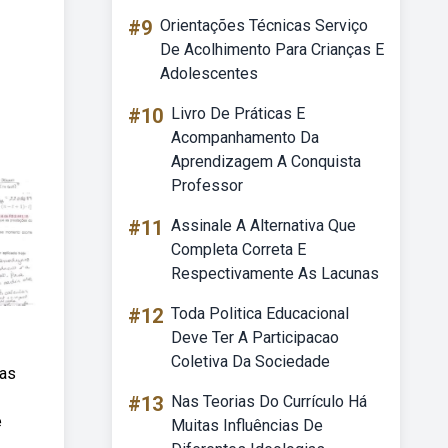
#9
Orientações Técnicas Serviço
De Acolhimento Para Crianças E
Adolescentes
#10
Livro De Práticas E
Acompanhamento Da
Aprendizagem A Conquista
Professor
#11
Assinale A Alternativa Que
Completa Correta E
Respectivamente As Lacunas
#12
Toda Politica Educacional
Deve Ter A Participacao
Coletiva Da Sociedade
ias
#13
Nas Teorias Do Currículo Há
e
Muitas Influências De