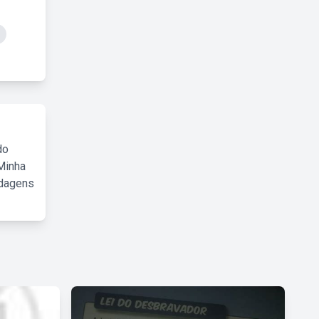
do
Minha
rdagens