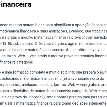
inanceira
ocedimentos matemáticos para simplificar a operação financeir
atemática financeira e suas aplicações. Everaldo, que trabalha 
ja grátis o arquivo matemática financeira prova unopar enviado
 13. 8k subscribers. 3. 6k views 2 years ago matemática finance
a escolha sobre matemática financeira. As questões envolvem
de taxas. Web — veja grátis o arquivo prova matemática finacnc
inanceira categoria:
é uma formação completa e multidisciplinar, que prepara o alun
bestudando matemática financeira no (a) universidade norte do
reparatórios, anotações de aula, tarefas. Web — veja grátis o arq
 para a disciplina de matemática financeira categoria: Web — c
o dia da prova da unopar? Quantos pontos preciso para passar n
 usar a matemática financeira para tomar decisões inteligente