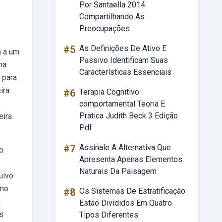
Por Santaella 2014
Compartilhando As
Preocupações
#5
As Definições De Ativo E
a a um
Passivo Identificam Suas
na
Características Essenciais
 para
ira.
#6
Terapia Cognitivo-
comportamental Teoria E
Prática Judith Beck 3 Edição
eira
Pdf
#7
Assinale A Alternativa Que
o
Apresenta Apenas Elementos
Naturais Da Paisagem
uivo
omo
#8
Os Sistemas De Estratificação
a
Estão Divididos Em Quatro
s
Tipos Diferentes