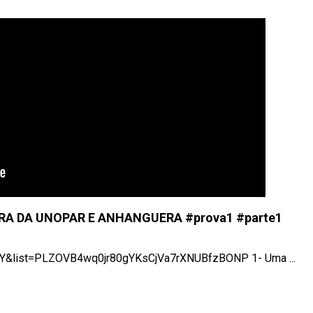
RA DA UNOPAR E ANHANGUERA #prova1 #parte1
_-VY&list=PLZOVB4wq0jr80gYKsCjVa7rXNUBfzBONP 1- Uma ...