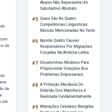
Abaixo Não Representa Um
Substantivo Abstrato
#5
Quais São As Quatro
Competências Linguísticas
ndo
Básicas Mencionadas No Texto
a com
#6
Aponte Quatro Causas
eis de
Responsáveis Por Migrações
Forçadas Na América Latina
#7
Desenvolveu Modelos Para
Proporcionar Soluções Aos
Problemas Empresariais
 do
xame
#8
A Proteção Mecânica Do
ção de
Embrião Dos Mamíferos é
 e
Realizada Fundamentalmente
a cnh
#9
Alterações Celulares Benignas