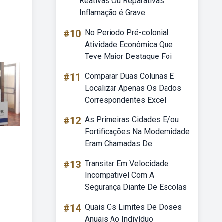
Reativas Ou Reparativas
Inflamação é Grave
#10
No Período Pré-colonial
Atividade Econômica Que
Teve Maior Destaque Foi
#11
Comparar Duas Colunas E
Localizar Apenas Os Dados
Correspondentes Excel
#12
As Primeiras Cidades E/ou
Fortificações Na Modernidade
Eram Chamadas De
#13
Transitar Em Velocidade
Incompativel Com A
Segurança Diante De Escolas
#14
Quais Os Limites De Doses
Anuais Ao Indivíduo