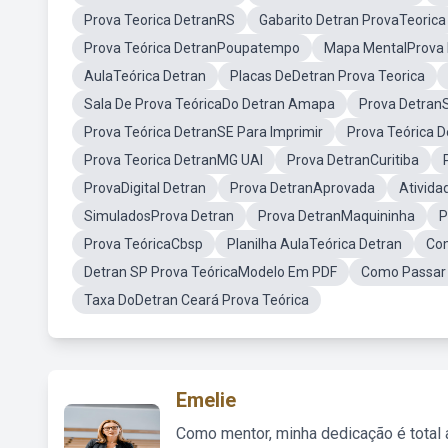
Prova Teorica DetranRS
Gabarito Detran ProvaTeorica
Prova Teórica DetranPoupatempo
Mapa MentalProva 
AulaTeórica Detran
Placas DeDetran Prova Teorica
Sala De Prova TeóricaDo Detran Amapa
Prova DetranS
Prova Teórica DetranSE Para Imprimir
Prova Teórica 
Prova Teorica DetranMG UAI
Prova DetranCuritiba
ProvaDigital Detran
Prova DetranAprovada
Ativida
SimuladosProva Detran
Prova DetranMaquininha
P
Prova TeóricaCbsp
Planilha AulaTeórica Detran
Com
Detran SP Prova TeóricaModelo Em PDF
Como Passar 
Taxa DoDetran Ceará Prova Teórica
Emelie
Como mentor, minha dedicação é total