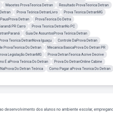
Macetes ProvaTeorica Detran
Resultado ProvaTeorica Detran
Detran
Prova Teórica DetranLivro
Prova Teorica DetranMG
PausProva Detran
ProvaTeorica Do Detra
arandi PR Carro
Prova Teorica DetranNo PC
DetranParaná
Guia De AssuntosProva Teórica Detran
Prova Teorica DetranNova Iguaçu
Controle DaProva Detran
de ProvaTeorica Do Detran
Mecanica BasicaProva Do Detran PR
rova Legislação DetranMG
Prova DetranTeorica Acrive Decrive
o É aProva Teórica Do Detran
Prova Do DetranOnline Cabine
NaProva Do Detran Teórica
Como Pagar aProva Teorica Do Detran
 ao desenvolvimento dos alunos no ambiente escolar, empregan