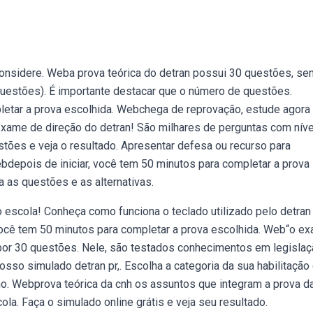
considere. Weba prova teórica do detran possui 30 questões, se
questões). É importante destacar que o número de questões.
letar a prova escolhida. Webchega de reprovação, estude agor
exame de direção do detran! São milhares de perguntas com nív
stões e veja o resultado. Apresentar defesa ou recurso para
ebdepois de iniciar, você tem 50 minutos para completar a prova
ja as questões e as alternativas.
escola! Conheça como funciona o teclado utilizado pelo detran
, você tem 50 minutos para completar a prova escolhida. Web“o e
 por 30 questões. Nele, são testados conhecimentos em legisla
osso simulado detran pr,. Escolha a categoria da sua habilitação
no. Webprova teórica da cnh os assuntos que integram a prova d
a. Faça o simulado online grátis e veja seu resultado.