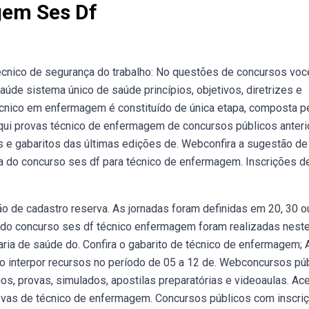
gem Ses Df
écnico de segurança do trabalho: No questões de concursos voc
saúde sistema único de saúde princípios, objetivos, diretrizes e
écnico em enfermagem é constituído de única etapa, composta p
a aqui provas técnico de enfermagem de concursos públicos anter
s e gabaritos das últimas edições de. Webconfira a sugestão de
iva do concurso ses df para técnico de enfermagem. Inscrições d
o de cadastro reserva. As jornadas foram definidas em 20, 30 o
do concurso ses df técnico enfermagem foram realizadas nest
ria de saúde do. Confira o gabarito de técnico de enfermagem; 
o interpor recursos no período de 05 a 12 de. Webconcursos pú
os, provas, simulados, apostilas preparatórias e videoaulas. A
ovas de técnico de enfermagem. Concursos públicos com inscri