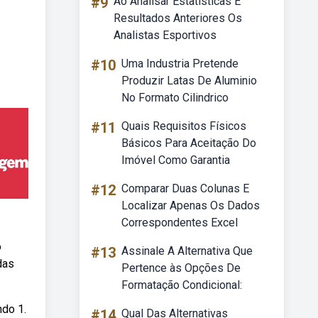
#9
Ao Analisar Estatísticas E
Resultados Anteriores Os
Analistas Esportivos
#10
Uma Industria Pretende
Produzir Latas De Aluminio
No Formato Cilindrico
#11
Quais Requisitos Físicos
Básicos Para Aceitação Do
Imóvel Como Garantia
#12
Comparar Duas Colunas E
Localizar Apenas Os Dados
Correspondentes Excel
o
#13
Assinale A Alternativa Que
das
Pertence às Opções De
Formatação Condicional:
ndo 1.
#14
Qual Das Alternativas