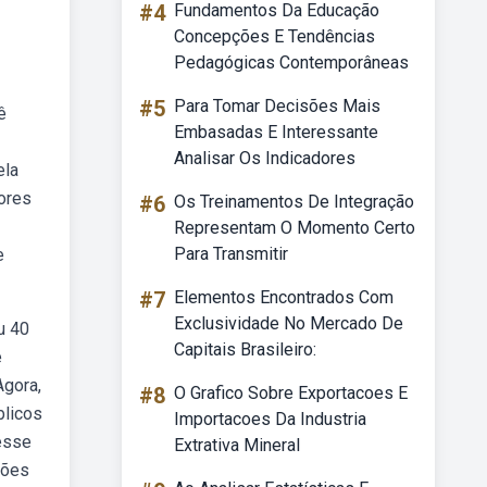
#4
Fundamentos Da Educação
Concepções E Tendências
Pedagógicas Contemporâneas
#5
Para Tomar Decisões Mais
ê
Embasadas E Interessante
Analisar Os Indicadores
ela
iores
#6
Os Treinamentos De Integração
Representam O Momento Certo
Para Transmitir
e
#7
Elementos Encontrados Com
Exclusividade No Mercado De
u 40
Capitais Brasileiro:
e
Agora,
#8
O Grafico Sobre Exportacoes E
blicos
Importacoes Da Industria
cesse
Extrativa Mineral
ções