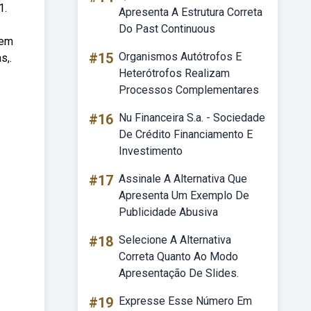
1.
Apresenta A Estrutura Correta
Do Past Continuous
gem
#15
Organismos Autótrofos E
s,.
Heterótrofos Realizam
Processos Complementares
#16
Nu Financeira S.a. - Sociedade
De Crédito Financiamento E
Investimento
#17
Assinale A Alternativa Que
Apresenta Um Exemplo De
Publicidade Abusiva
#18
Selecione A Alternativa
Correta Quanto Ao Modo
Apresentação De Slides.
#19
Expresse Esse Número Em