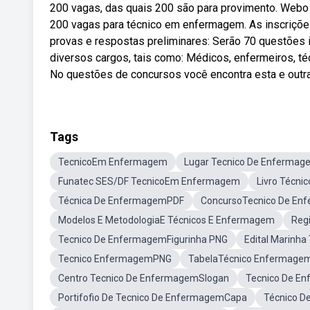
200 vagas, das quais 200 são para provimento. Webo ed
200 vagas para técnico em enfermagem. As inscriçõe
provas e respostas preliminares: Serão 70 questões i
diversos cargos, tais como: Médicos, enfermeiros, téc
No questões de concursos você encontra esta e outr
Tags
TecnicoEm Enfermagem
Lugar Tecnico De Enfermag
Funatec SES/DF TecnicoEm Enfermagem
Livro Técn
Técnica De EnfermagemPDF
ConcursoTecnico De En
Modelos E MetodologiaE Técnicos E Enfermagem
Reg
Tecnico De EnfermagemFigurinha PNG
Edital Marinh
Tecnico EnfermagemPNG
TabelaTécnico Enfermage
Centro Tecnico De EnfermagemSlogan
Tecnico De En
Portifofio De Tecnico De EnfermagemCapa
Técnico 