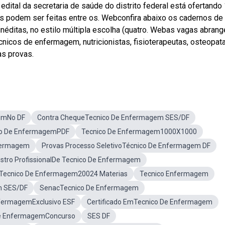
ital da secretaria de saúde do distrito federal está ofertando 
s podem ser feitas entre os. Webconfira abaixo os cadernos de
néditas, no estilo múltipla escolha (quatro. Webas vagas abran
nicos de enfermagem, nutricionistas, fisioterapeutas, osteopata
as provas.
emNo DF
Contra ChequeTecnico De Enfermagem SES/DF
ico De EnfermagemPDF
Tecnico De Enfermagem1000X1000
fermagem
Provas Processo SeletivoTécnico De Enfermagem DF
istro ProfissionalDe Tecnico De Enfermagem
a Tecnico De Enfermagem20024 Materias
Tecnico Enfermagem
m SES/DF
SenacTecnico De Enfermagem
fermagemExclusivo ESF
Certificado EmTecnico De Enfermagem
De EnfermagemConcurso
SES DF