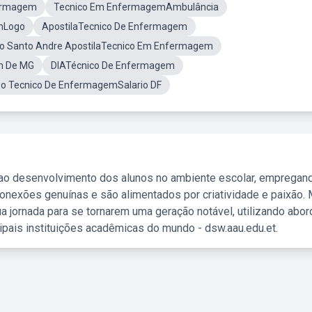
fermagem
Tecnico Em EnfermagemAmbulância
mLogo
ApostilaTecnico De Enfermagem
o Santo Andre ApostilaTecnico Em Enfermagem
m De MG
DIATécnico De Enfermagem
o Tecnico De EnfermagemSalario DF
 ao desenvolvimento dos alunos no ambiente escolar, empregan
nexões genuínas e são alimentados por criatividade e paixão. 
a jornada para se tornarem uma geração notável, utilizando abo
ipais instituições acadêmicas do mundo - dsw.aau.edu.et.