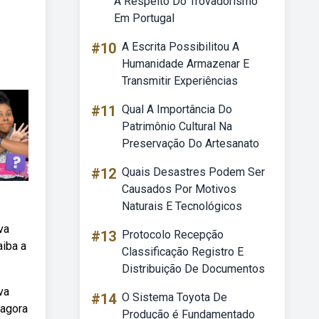
A Respeito Do Trovadorismo
Em Portugal
#10
A Escrita Possibilitou A
Humanidade Armazenar E
Transmitir Experiências
#11
Qual A Importância Do
Patrimônio Cultural Na
Preservação Do Artesanato
#12
Quais Desastres Podem Ser
Causados Por Motivos
Naturais E Tecnológicos
va
#13
Protocolo Recepção
aiba a
Classificação Registro E
Distribuição De Documentos
va
#14
O Sistema Toyota De
 agora
Produção é Fundamentado