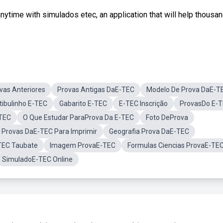
ytime with simulados etec, an application that will help thousa
vas Anteriores
Provas Antigas DaE-TEC
Modelo De Prova DaE-T
tibulinho E-TEC
Gabarito E-TEC
E-TEC Inscrição
ProvasDo E-
TEC
O Que Estudar ParaProva Da E-TEC
Foto DeProva
Provas DaE-TEC Para Imprimir
Geografia Prova DaE-TEC
TEC Taubate
Imagem ProvaE-TEC
Formulas Ciencias ProvaE-TE
SimuladoE-TEC Online