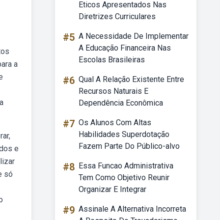
Eticos Apresentados Nas
Diretrizes Curriculares
#5
A Necessidade De Implementar
A Educação Financeira Nas
tos
Escolas Brasileiras
ara a
e
#6
Qual A Relação Existente Entre
Recursos Naturais E
a
Dependência Econômica
#7
Os Alunos Com Altas
Habilidades Superdotação
ar,
Fazem Parte Do Público-alvo
udos e
lizar
#8
Essa Funcao Administrativa
e só
Tem Como Objetivo Reunir
Organizar E Integrar
o
#9
Assinale A Alternativa Incorreta