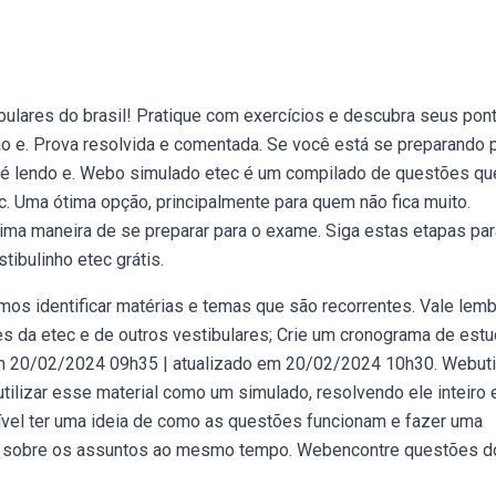
lares do brasil! Pratique com exercícios e descubra seus pon
o e. Prova resolvida e comentada. Se você está se preparando p
 é lendo e. Webo simulado etec é um compilado de questões qu
. Uma ótima opção, principalmente para quem não fica muito.
ma maneira de se preparar para o exame. Siga estas etapas par
tibulinho etec grátis.
os identificar matérias e temas que são recorrentes. Vale lembr
res da etec e de outros vestibulares; Crie um cronograma de est
em 20/02/2024 09h35 | atualizado em 20/02/2024 10h30. Webuti
utilizar esse material como um simulado, resolvendo ele inteiro 
vel ter uma ideia de como as questões funcionam e fazer uma
to sobre os assuntos ao mesmo tempo. Webencontre questões d