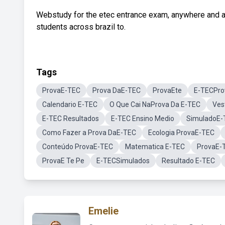
Webstudy for the etec entrance exam, anywhere and an
students across brazil to.
Tags
ProvaE-TEC
Prova DaE-TEC
ProvaEte
E-TECPro
Calendario E-TEC
O Que Cai NaProva Da E-TEC
Ves
E-TEC Resultados
E-TEC Ensino Medio
SimuladoE-
Como Fazer a Prova DaE-TEC
Ecologia ProvaE-TEC
Conteúdo ProvaE-TEC
Matematica E-TEC
ProvaE-
ProvaE Te Pe
E-TECSimulados
Resultado E-TEC
Emelie