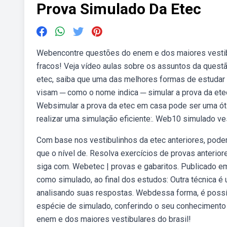
Prova Simulado Da Etec
Webencontre questões do enem e dos maiores vestibu
fracos! Veja vídeo aulas sobre os assuntos da questã
etec, saiba que uma das melhores formas de estudar
visam ─ como o nome indica ─ simular a prova da etec
Websimular a prova da etec em casa pode ser uma óti
realizar uma simulação eficiente:. Web10 simulado ves
Com base nos vestibulinhos da etec anteriores, podem
que o nível de. Resolva exercícios de provas anterio
siga com. Webetec | provas e gabaritos. Publicado 
como simulado, ao final dos estudos: Outra técnica é 
analisando suas respostas. Webdessa forma, é possí
espécie de simulado, conferindo o seu conhecimen
enem e dos maiores vestibulares do brasil!