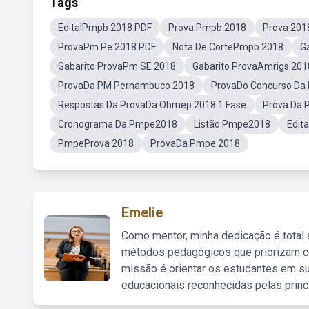
Tags
EditalPmpb 2018 PDF
Prova Pmpb 2018
Prova 20
ProvaPm Pe 2018 PDF
Nota De CortePmpb 2018
G
Gabarito ProvaPm SE 2018
Gabarito ProvaAmrigs 2018
ProvaDa PM Pernambuco 2018
ProvaDo Concurso Da
Respostas Da ProvaDa Obmep 2018 1 Fase
Prova Da 
Cronograma Da Pmpe2018
Listão Pmpe2018
Edit
PmpeProva 2018
ProvaDa Pmpe 2018
Emelie
Como mentor, minha dedicação é total
métodos pedagógicos que priorizam co
missão é orientar os estudantes em su
educacionais reconhecidas pelas princ