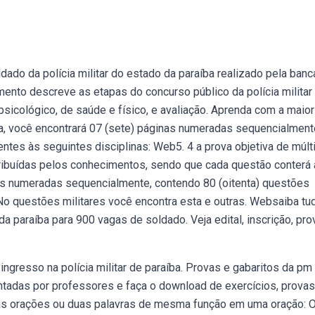
ado da polícia militar do estado da paraíba realizado pela banc
to descreve as etapas do concurso público da polícia militar
psicológico, de saúde e físico, e avaliação. Aprenda com a maior
a, você encontrará 07 (sete) páginas numeradas sequencialment
ntes às seguintes disciplinas: Web5. 4 a prova objetiva de múlt
ribuídas pelos conhecimentos, sendo que cada questão conterá 
nas numeradas sequencialmente, contendo 80 (oitenta) questões
No questões militares você encontra esta e outras. Websaiba tu
da paraíba para 900 vagas de soldado. Veja edital, inscrição, pro
gresso na polícia militar de paraíba. Provas e gabaritos da pm 
adas por professores e faça o download de exercícios, provas
duas orações ou duas palavras de mesma função em uma oração: 