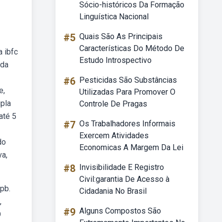
Sócio-históricos Da Formação
Linguística Nacional
#5
Quais São As Principais
Características Do Método De
a ibfc
Estudo Introspectivo
 da
#6
Pesticidas São Substâncias
e,
Utilizadas Para Promover O
ipla
Controle De Pragas
até 5
#7
Os Trabalhadores Informais
Exercem Atividades
do
Economicas A Margem Da Lei
va,
#8
Invisibilidade E Registro
Civil:garantia De Acesso à
pb.
Cidadania No Brasil
,
#9
Alguns Compostos São
O