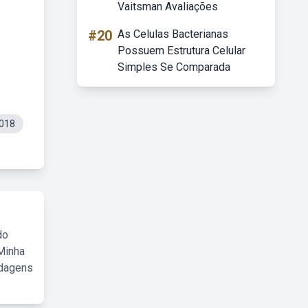
Vaitsman Avaliações
#20
As Celulas Bacterianas
Possuem Estrutura Celular
Simples Se Comparada
018
do
Minha
rdagens