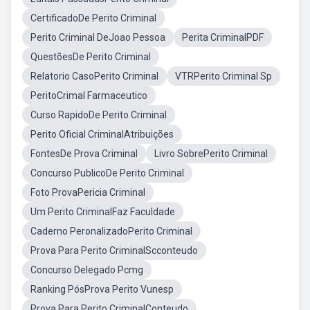
CertificadoDe Perito Criminal
Perito Criminal DeJoao Pessoa
Perita CriminalPDF
QuestõesDe Perito Criminal
Relatorio CasoPerito Criminal
VTRPerito Criminal Sp
PeritoCrimal Farmaceutico
Curso RapidoDe Perito Criminal
Perito Oficial CriminalAtribuições
FontesDe Prova Criminal
Livro SobrePerito Criminal
Concurso PublicoDe Perito Criminal
Foto ProvaPericia Criminal
Um Perito CriminalFaz Faculdade
Caderno PeronalizadoPerito Criminal
Prova Para Perito CriminalScconteudo
Concurso Delegado Pcmg
Ranking PósProva Perito Vunesp
Prova Para Perito CriminalConteudo