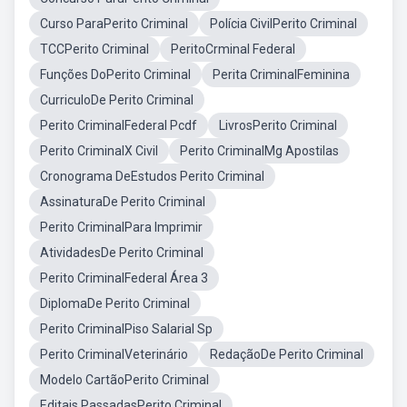
Curso ParaPerito Criminal
Polícia CivilPerito Criminal
TCCPerito Criminal
PeritoCrminal Federal
Funções DoPerito Criminal
Perita CriminalFeminina
CurriculoDe Perito Criminal
Perito CriminalFederal Pcdf
LivrosPerito Criminal
Perito CriminalX Civil
Perito CriminalMg Apostilas
Cronograma DeEstudos Perito Criminal
AssinaturaDe Perito Criminal
Perito CriminalPara Imprimir
AtividadesDe Perito Criminal
Perito CriminalFederal Área 3
DiplomaDe Perito Criminal
Perito CriminalPiso Salarial Sp
Perito CriminalVeterinário
RedaçãoDe Perito Criminal
Modelo CartãoPerito Criminal
Editais PassadasPerito Criminal