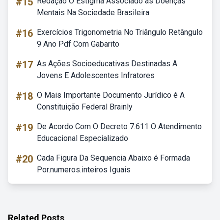
#15
Redação O Estigma Associado às Doenças
Mentais Na Sociedade Brasileira
#16
Exercícios Trigonometria No Triângulo Retângulo
9 Ano Pdf Com Gabarito
#17
As Ações Socioeducativas Destinadas A
Jovens E Adolescentes Infratores
#18
O Mais Importante Documento Jurídico é A
Constituição Federal Brainly
#19
De Acordo Com O Decreto 7.611 O Atendimento
Educacional Especializado
#20
Cada Figura Da Sequencia Abaixo é Formada
Por.numeros.inteiros Iguais
Related Posts