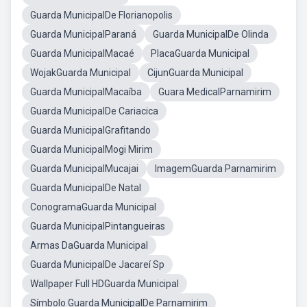
Guarda MunicipalDe Florianopolis
Guarda MunicipalParaná
Guarda MunicipalDe Olinda
Guarda MunicipalMacaé
PlacaGuarda Municipal
WojakGuarda Municipal
CijunGuarda Municipal
Guarda MunicipalMacaíba
Guara MedicalParnamirim
Guarda MunicipalDe Cariacica
Guarda MunicipalGrafitando
Guarda MunicipalMogi Mirim
Guarda MunicipalMucajai
ImagemGuarda Parnamirim
Guarda MunicipalDe Natal
ConogramaGuarda Municipal
Guarda MunicipalPintangueiras
Armas DaGuarda Municipal
Guarda MunicipalDe Jacareí Sp
Wallpaper Full HDGuarda Municipal
Símbolo Guarda MunicipalDe Parnamirim