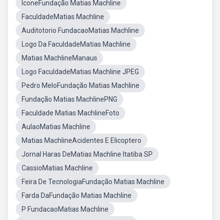
IconeFundação Matias Machline
FaculdadeMatias Machline
Auditotorio FundacaoMatias Machline
Logo Da FaculdadeMatias Machline
Matias MachlineManaus
Logo FaculdadeMatias Machline JPEG
Pedro MeloFundação Matias Machline
Fundação Matias MachlinePNG
Faculdade Matias MachlineFoto
AulaoMatias Machline
Matias MachlineAcidentes E Elicoptero
Jornal Haras DeMatias Machline Itatiba SP
CassioMatias Machline
Feira De TecnologiaFundação Matias Machline
Farda DaFundação Matias Machline
P FundacaoMatias Machline