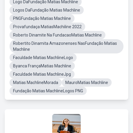
Logo DaFundação Matias Machline
Logos DaFundação Matias Machline
PNGFundação Matias Machline
Provafundaça MatiasMachiline 2022
Roberto Dinamite Na FundacaoMatias Machline
Robertito Dinamita Amazonenses NasFundação Matias
Machline
Faculdade Matias MachlineLogo
Byanca FrançaMatias Machline
Faculdade Matias MachlineJpg
Matias MachlineMorada
MauroMatias Machline
Fundação Matias MachlineLogos PNG