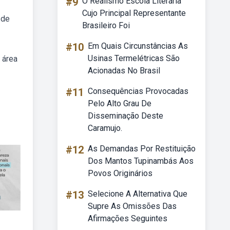
#9
O Realismo Escola Literária
Cujo Principal Representante
 de
Brasileiro Foi
#10
Em Quais Circunstâncias As
Usinas Termelétricas São
 área
Acionadas No Brasil
#11
Consequências Provocadas
Pelo Alto Grau De
Disseminação Deste
Caramujo.
#12
As Demandas Por Restituição
Dos Mantos Tupinambás Aos
Povos Originários
#13
Selecione A Alternativa Que
Supre As Omissões Das
Afirmações Seguintes