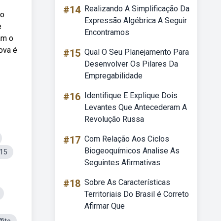
#14
Realizando A Simplificação Da
to
Expressão Algébrica A Seguir
e
Encontramos
am o
ova é
#15
Qual O Seu Planejamento Para
Desenvolver Os Pilares Da
Empregabilidade
#16
Identifique E Explique Dois
Levantes Que Antecederam A
Revolução Russa
#17
Com Relação Aos Ciclos
Biogeoquímicos Analise As
o15
Seguintes Afirmativas
#18
Sobre As Características
Territoriais Do Brasil é Correto
Afirmar Que