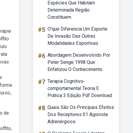
Espécies Que Habitam
Determinada Região
Constituem
#5
O'que Diferencia Um Esporte
erapia
De Invasão Das Outras
ffito
Modalidades Esportivas
tulo
rata
#6
Abordagem Desenvolvido Por
rovas
Peter Senge 1998 Que
Enfatizou O Conhecimento
de
#7
Terapia Cognitivo-
aforma
comportamental Teoria E
urso,.
Prática 3 Edição Pdf Download
#8
Quais São Os Principais Efeitos
ão de
Dos Receptores ß1 Agonista
Adrenérgicos
ffito,