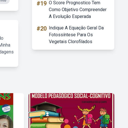
fito
#19
O Score Prognostico Tem
Como Objetivo Compreender
A Evolução Esperada
#20
Indique A Equação Geral Da
Fotossíntese Para Os
do
Vegetais Clorofilados
Minha
rdagens