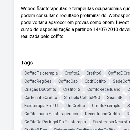
Webos fisioterapeutas e terapeutas ocupacionais que 
podem consultar o resultado preliminar do. Webespecial
pode voltar a aparecer em provas como enem, fuvest
curso de especialização a partir de 14/07/2010 devem 
realizada pelo coffito.
Tags
CoffitoFisioterapia
Crefito2
Crefito6
CoffitoE Cre
CoffitoRegiões
CoffitoCap
CbdfCoffito
SedeCoff
Criação DoCoffito
Crefito12
CoffitoReceituario
C
CarteirinhaCrefito
Simbolo CoffitoPNG
Sead SE
Fisioterapia Em UTI
DrsCrefito
CrefitoExemplo
S
CoffitoLaudo Fisioterapeutico
RecentuarioCrefito
R
CoffitoDe Portugal Da Fisioterapia
Fisioterapia Neurofu