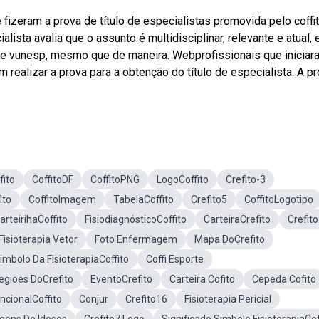
fizeram a prova de título de especialistas promovida pelo coffi
ista avalia que o assunto é multidisciplinar, relevante e atual, 
 e vunesp, mesmo que de maneira. Webprofissionais que iniciar
realizar a prova para a obtenção do título de especialista. A pr
fito
CoffitoDF
CoffitoPNG
LogoCoffito
Crefito-3
ito
CoffitoImagem
TabelaCoffito
Crefito5
CoffitoLogotipo
arteirihaCoffito
FisiodiagnósticoCoffito
CarteiraCrefito
Crefit
Fisioterapia Vetor
Foto Enfermagem
Mapa DoCrefito
imbolo Da FisioterapiaCoffito
Coffi Esporte
egioes DoCrefito
EventoCrefito
Carteira Cofito
Cepeda Cofito
ncionalCoffito
Conjur
Crefito16
Fisioterapia Pericial