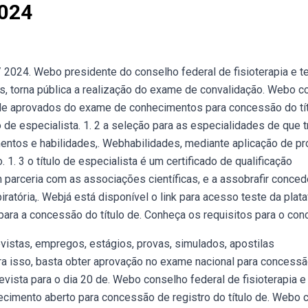
2024
 / 2024. Webo presidente do conselho federal de fisioterapia e t
is, torna pública a realização do exame de convalidação. Webo co
ar de aprovados do exame de conhecimentos para concessão do tí
 de especialista. 1. 2 a seleção para as especialidades de que t
entos e habilidades,. Webhabilidades, mediante aplicação de p
o. 1. 3 o título de especialista é um certificado de qualificação
em parceria com as associações científicas, e a assobrafir conce
piratória,. Webjá está disponível o link para acesso teste da plat
 para a concessão do título de. Conheça os requisitos para o conc
istas, empregos, estágios, provas, simulados, apostilas
ra isso, basta obter aprovação no exame nacional para concess
revista para o dia 20 de. Webo conselho federal de fisioterapia e
cimento aberto para concessão de registro do título de. Webo co