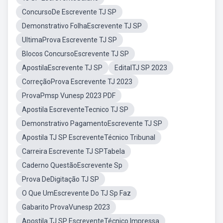
ConcursoDe Escrevente TJ SP
Demonstrativo FolhaEscrevente TJ SP
UltimaProva Escrevente TJ SP
Blocos ConcursoEscrevente TJ SP
ApostilaEscrevente TJ SP
EditalTJ SP 2023
CorreçãoProva Escrevente TJ 2023
ProvaPmsp Vunesp 2023 PDF
Apostila EscreventeTecnico TJ SP
Demonstrativo PagamentoEscrevente TJ SP
Apostila TJ SP EscreventeTécnico Tribunal
Carreira Escrevente TJ SPTabela
Caderno QuestãoEscrevente Sp
Prova DeDigitação TJ SP
O Que UmEscrevente Do TJ Sp Faz
Gabarito ProvaVunesp 2023
Apostila TJ SP EscreventeTécnico Impressa