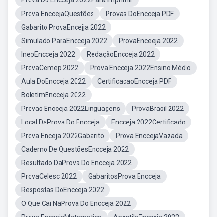
Prova Do Encceja 2022Para Imprimir
Prova EnccejaQuestões
Provas DoEncceja PDF
Gabarito ProvaEncejja 2022
Simulado ParaEncceja 2022
ProvaEnceeja 2022
InepEncceja 2022
RedaçãoEncceja 2022
ProvaCemep 2022
Prova Encceja 2022Ensino Médio
Aula DoEncceja 2022
CertificacaoEncceja PDF
BoletimEncceja 2022
Provas Encceja 2022Linguagens
ProvaBrasil 2022
Local DaProva Do Encceja
Encceja 2022Certificado
Prova Enceja 2022Gabarito
Prova EnccejaVazada
Caderno De QuestõesEncceja 2022
Resultado DaProva Do Encceja 2022
ProvaCelesc 2022
GabaritosProva Encceja
Respostas DoEncceja 2022
O Que Cai NaProva Do Encceja 2022