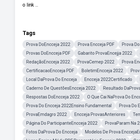
o link ...
Tags
Prova DoEncceja 2022
Prova Encceja PDF
Prova Do
Provas DoEncceja PDF
Gabarito ProvaEncejja 2022
RedaçãoEncceja 2022
ProvaCemep 2022
Prova En
CertificacaoEncceja PDF
BoletimEncceja 2022
Prov
Local DaProva Do Encceja
Encceja 2022Certificado
Caderno De QuestõesEncceja 2022
Resultado DaProva
Respostas DoEncceja 2022
O Que Cai NaProva Do Enc
Prova Do Encceja 2022Ensino Fundamental
Prova Do 
ProvaEmdagro 2022
Encceja ProvasAnteriores
Tem
Página Do ParticipanteEncceja 2022
ProvaParam Na 2
Fotos DaProva Do Encceja
Modelos De Prova EnccejaE