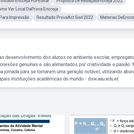
tificado Encceja PDFEditar
Proposta De RedaçãoEncceja 2022
mo Ver Local DaProva Encceja
 Para Impressão
Resultado ProvaAct Sed 2022
Materias DeEncce
 ao desenvolvimento dos alunos no ambiente escolar, empregan
nexões genuínas e são alimentados por criatividade e paixão. 
a jornada para se tornarem uma geração notável, utilizando abo
ipais instituições acadêmicas do mundo - dsw.aau.edu.et.