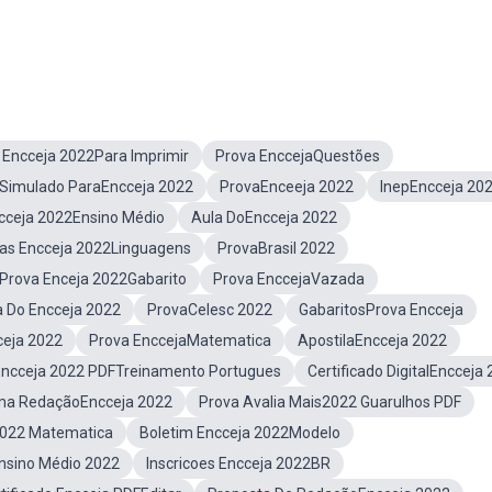
 Encceja 2022Para Imprimir
Prova EnccejaQuestões
Simulado ParaEncceja 2022
ProvaEnceeja 2022
InepEncceja 20
cceja 2022Ensino Médio
Aula DoEncceja 2022
as Encceja 2022Linguagens
ProvaBrasil 2022
Prova Enceja 2022Gabarito
Prova EnccejaVazada
 Do Encceja 2022
ProvaCelesc 2022
GabaritosProva Encceja
ceja 2022
Prova EnccejaMatematica
ApostilaEncceja 2022
Encceja 2022 PDFTreinamento Portugues
Certificado DigitalEncceja
a RedaçãoEncceja 2022
Prova Avalia Mais2022 Guarulhos PDF
022 Matematica
Boletim Encceja 2022Modelo
nsino Médio 2022
Inscricoes Encceja 2022BR