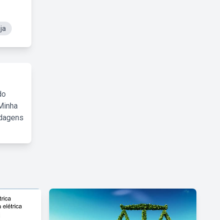
ja
do
Minha
rdagens