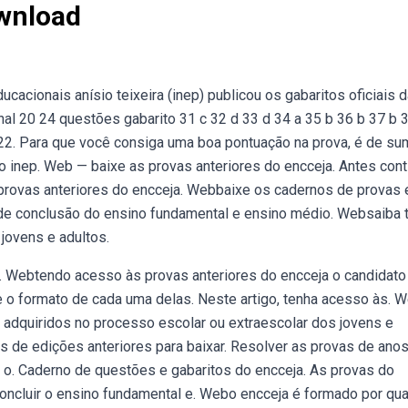
wnload
cacionais anísio teixeira (inep) publicou os gabaritos oficiais 
al 20 24 questões gabarito 31 c 32 d 33 d 34 a 35 b 36 b 37 b 
22. Para que você consiga uma boa pontuação na prova, é de su
o inep. Web — baixe as provas anteriores do encceja. Antes cont
s provas anteriores do encceja. Webbaixe os cadernos de provas 
o de conclusão do ensino fundamental e ensino médio. Websaiba 
jovens e adultos.
ep. Webtendo acesso às provas anteriores do encceja o candidato
 o formato de cada uma delas. Neste artigo, tenha acesso às. 
 adquiridos no processo escolar ou extraescolar dos jovens e
s de edições anteriores para baixar. Resolver as provas de ano
 o. Caderno de questões e gabaritos do encceja. As provas do
oncluir o ensino fundamental e. Webo encceja é formado por qua