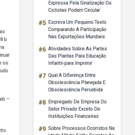
Expressa Pela Sinalização Os
Ciclistas Podem Circular
#5
Escreva Um Pequeno Texto
Comparando A Participação
das
Nas Exportações Mundiais
38 b
ma
#6
Atividades Sobre As Partes
inuar
Das Plantas Para Educação
e os
Infantil-para Imprimir
tudo
#7
Qual A Diferença Entre
Obsolescência Planejada E
Obsolescência Percebida
Web —
#8
Empregado De Empresa Do
Setor Privado Exceto De
s
Instituições Financeiras
#9
Sobre Processos Ocorridos Na
tro