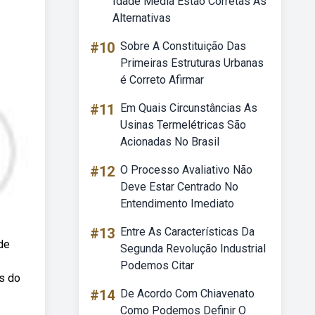
Idade Média Estão Corretas As
Alternativas
#10
Sobre A Constituição Das
Primeiras Estruturas Urbanas
é Correto Afirmar
#11
Em Quais Circunstâncias As
Usinas Termelétricas São
Acionadas No Brasil
#12
O Processo Avaliativo Não
Deve Estar Centrado No
Entendimento Imediato
#13
Entre As Características Da
de
Segunda Revolução Industrial
Podemos Citar
s do
#14
De Acordo Com Chiavenato
Como Podemos Definir O