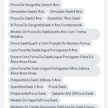
Prova De Geografia Censo5 Ano
Simulados Saeb2 Ano
Simulado Saeb4 Ano
Prova Do Saeb3 Ano
Questões 7Ano Saeb
A Prova De GeografiaSaeb 4 Ano Fundamental
Modelo De Prova Do SaebQuinto Ano Com Tirinha
Natalina
Prova SaebQual É a Com Posição Do Número Forma
Livro Foca Na SaebLíngua Portuguesa 9 Ano
Docero Livro Forca Da SaebLíngua Portugues 9 Ano Ed
Ática Anos Finais
Livro Foca Na Saeb Língua Portuguesa 9Ano Editora
Ática Anos Finais
Preparatório Saeb 30Anos 5 Ano
QuestõesSaeb 5 Ano
Prova Saeb
PreparacãoProva Saeb
Gabarito Até 20Prova Saeb
Modelo De Capa DeProva Saeb
Modelos De Cartão Respostas DaProva Do Saeb Ensino