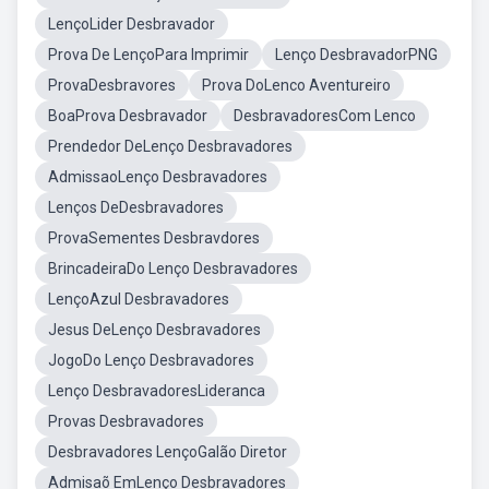
LençoLider Desbravador
Prova De LençoPara Imprimir
Lenço DesbravadorPNG
ProvaDesbravores
Prova DoLenco Aventureiro
BoaProva Desbravador
DesbravadoresCom Lenco
Prendedor DeLenço Desbravadores
AdmissaoLenço Desbravadores
Lenços DeDesbravadores
ProvaSementes Desbravdores
BrincadeiraDo Lenço Desbravadores
LençoAzul Desbravadores
Jesus DeLenço Desbravadores
JogoDo Lenço Desbravadores
Lenço DesbravadoresLideranca
Provas Desbravadores
Desbravadores LençoGalão Diretor
Admisaõ EmLenço Desbravadores