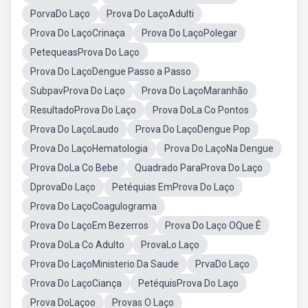
PorvaDo Laço
Prova Do LaçoAdulti
Prova Do LaçoCrinaça
Prova Do LaçoPolegar
PetequeasProva Do Laço
Prova Do LaçoDengue Passo a Passo
SubpavProva Do Laço
Prova Do LaçoMaranhão
ResultadoProva Do Laço
Prova DoLa Co Pontos
Prova Do LaçoLaudo
Prova Do LaçoDengue Pop
Prova Do LaçoHematologia
Prova Do LaçoNa Dengue
Prova DoLa Co Bebe
Quadrado ParaProva Do Laço
DprovaDo Laço
Petéquias EmProva Do Laço
Prova Do LaçoCoagulograma
Prova Do LaçoEm Bezerros
Prova Do Laço OQue É
Prova DoLa Co Adulto
ProvaLo Laço
Prova Do LaçoMinisterio Da Saude
PrvaDo Laço
Prova Do LaçoCiança
PetéquisProva Do Laço
Prova DoLaçoo
Provas O Laço