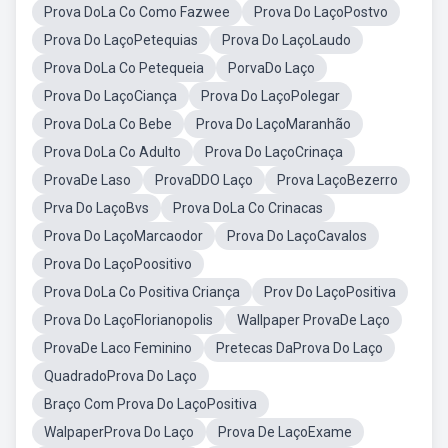
Prova DoLa Co Como Fazwee
Prova Do LaçoPostvo
Prova Do LaçoPetequias
Prova Do LaçoLaudo
Prova DoLa Co Petequeia
PorvaDo Laço
Prova Do LaçoCiança
Prova Do LaçoPolegar
Prova DoLa Co Bebe
Prova Do LaçoMaranhão
Prova DoLa Co Adulto
Prova Do LaçoCrinaça
ProvaDe Laso
ProvaDDO Laço
Prova LaçoBezerro
Prva Do LaçoBvs
Prova DoLa Co Crinacas
Prova Do LaçoMarcaodor
Prova Do LaçoCavalos
Prova Do LaçoPoositivo
Prova DoLa Co Positiva Criança
Prov Do LaçoPositiva
Prova Do LaçoFlorianopolis
Wallpaper ProvaDe Laço
ProvaDe Laco Feminino
Pretecas DaProva Do Laço
QuadradoProva Do Laço
Braço Com Prova Do LaçoPositiva
WalpaperProva Do Laço
Prova De LaçoExame