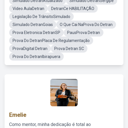
Simulado DetranAtualizado
Simulado DetranSergipe
Video AulaDetran
DetranCe HABILITAÇÃO
Legislação De TrânsitoSimulado
Simulado DetranGoias
O Que Cai NaProva Do Detran
Prova Eletronica DetranSP
PausProva Detran
Prova Do DetranPlaca De Regulamentação
ProvaDigital Detran
Prova Detran SC
Prova Do DetranIbirapuera
Emelie
Como mentor, minha dedicação é total ao