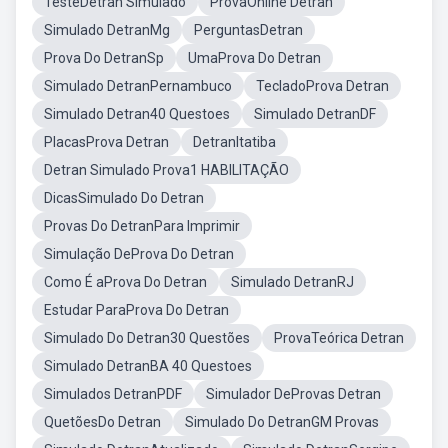
TesteDetran Simulado
ProvaOnline Detran
Simulado DetranMg
PerguntasDetran
Prova Do DetranSp
UmaProva Do Detran
Simulado DetranPernambuco
TecladoProva Detran
Simulado Detran40 Questoes
Simulado DetranDF
PlacasProva Detran
DetranItatiba
Detran Simulado Prova1 HABILITAÇÃO
DicasSimulado Do Detran
Provas Do DetranPara Imprimir
Simulação DeProva Do Detran
Como É aProva Do Detran
Simulado DetranRJ
Estudar ParaProva Do Detran
Simulado Do Detran30 Questões
ProvaTeórica Detran
Simulado DetranBA 40 Questoes
Simulados DetranPDF
Simulador DeProvas Detran
QuetõesDo Detran
Simulado Do DetranGM Provas