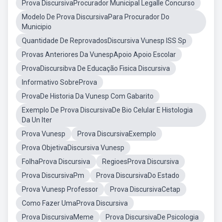
Prova DiscursivaProcurador Municipal Legalle Concurso
Modelo De Prova DiscursivaPara Procurador Do
Municipio
Quantidade De ReprovadosDiscursiva Vunesp ISS Sp
Provas Anteriores Da VunespApoio Apoio Escolar
ProvaDiscursibva De Educação Fisica Discursiva
Informativo SobreProva
ProvaDe Historia Da Vunesp Com Gabarito
Exemplo De Prova DiscursivaDe Bio Celular E Histologia
Da Un Iter
Prova Vunesp
Prova DiscursivaExemplo
Prova ObjetivaDiscursiva Vunesp
FolhaProva Discursiva
RegioesProva Discursiva
Prova DiscursivaPm
Prova DiscursivaDo Estado
Prova Vunesp Professor
Prova DiscursivaCetap
Como Fazer UmaProva Discursiva
Prova DiscursivaMeme
Prova DiscursivaDe Psicologia