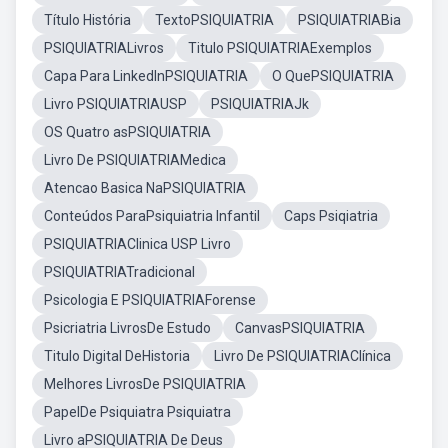
Título História
TextoPSIQUIATRIA
PSIQUIATRIABia
PSIQUIATRIALivros
Titulo PSIQUIATRIAExemplos
Capa Para LinkedInPSIQUIATRIA
O QuePSIQUIATRIA
Livro PSIQUIATRIAUSP
PSIQUIATRIAJk
OS Quatro asPSIQUIATRIA
Livro De PSIQUIATRIAMedica
Atencao Basica NaPSIQUIATRIA
Conteúdos ParaPsiquiatria Infantil
Caps Psiqiatria
PSIQUIATRIAClinica USP Livro
PSIQUIATRIATradicional
Psicologia E PSIQUIATRIAForense
Psicriatria LivrosDe Estudo
CanvasPSIQUIATRIA
Titulo Digital DeHistoria
Livro De PSIQUIATRIAClínica
Melhores LivrosDe PSIQUIATRIA
PapelDe Psiquiatra Psiquiatra
Livro aPSIQUIATRIA De Deus