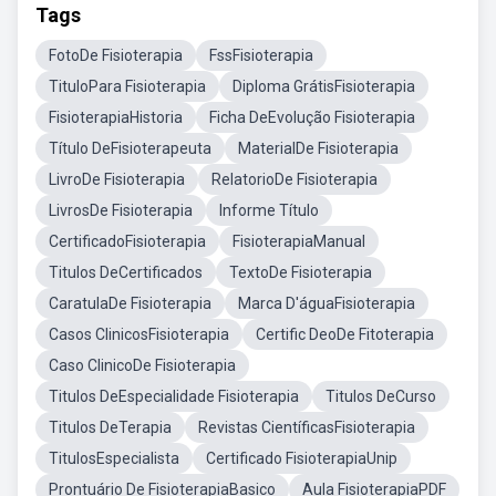
Tags
FotoDe Fisioterapia
FssFisioterapia
TituloPara Fisioterapia
Diploma GrátisFisioterapia
FisioterapiaHistoria
Ficha DeEvolução Fisioterapia
Título DeFisioterapeuta
MaterialDe Fisioterapia
LivroDe Fisioterapia
RelatorioDe Fisioterapia
LivrosDe Fisioterapia
Informe Título
CertificadoFisioterapia
FisioterapiaManual
Titulos DeCertificados
TextoDe Fisioterapia
CaratulaDe Fisioterapia
Marca D'águaFisioterapia
Casos ClinicosFisioterapia
Certific DeoDe Fitoterapia
Caso ClinicoDe Fisioterapia
Titulos DeEspecialidade Fisioterapia
Titulos DeCurso
Titulos DeTerapia
Revistas CientíficasFisioterapia
TitulosEspecialista
Certificado FisioterapiaUnip
Prontuário De FisioterapiaBasico
Aula FisioterapiaPDF