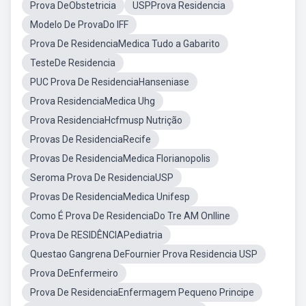
Prova DeObstetricia
USPProva Residencia
Modelo De ProvaDo IFF
Prova De ResidenciaMedica Tudo a Gabarito
TesteDe Residencia
PUC Prova De ResidenciaHanseniase
Prova ResidenciaMedica Uhg
Prova ResidenciaHcfmusp Nutrição
Provas De ResidenciaRecife
Provas De ResidenciaMedica Florianopolis
Seroma Prova De ResidenciaUSP
Provas De ResidenciaMedica Unifesp
Como É Prova De ResidenciaDo Tre AM Onlline
Prova De RESIDÊNCIAPediatria
Questao Gangrena DeFournier Prova Residencia USP
Prova DeEnfermeiro
Prova De ResidenciaEnfermagem Pequeno Principe