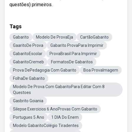
questões) primeiros.
Tags
Gabarito
Modelo De ProvaEja
CartãoGabarito
GaaritoDe Prova
Gabarito ProvaPara Imprimir
GabaritoEscolar
ProvaBrasil Para Imprimir
GabaritoCremeb
FormatosDe Gabaritos
Prova DePedagogia Com Gabarito
Boa ProvaImagem
FolhaDe Gabarito
Modelo De Prova Com GabaritoPara Editar Com 8
Questoes
Gasbrito Goiania
Silepse Exercicios 6 AnoProvas Com Gabarito
Portugues 5 Ano
1 DIA Do Enem
Modelo GabaritoColégio Tiradentes