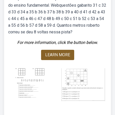
do ensino fundamental. Webquestões gabarito 31 c 32
d 33 d 34 a 35 b 36 b 37 b 38 b 39 a 40 d 41 d 42 a 43
c 44 c 45 a 46 c 47 d 48 b 49 c 50 c 51 b 52 c 53 a 54
a 55 d 56 b 57 d 58 a 59 d. Quantos metros roberto
correu se deu 8 voltas nessa pista?
For more information, click the button below.
LEARN MORE