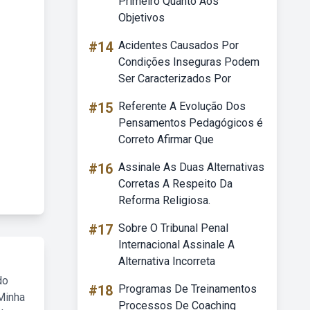
Primeiro Quanto Aos
Objetivos
#14
Acidentes Causados Por
Condições Inseguras Podem
Ser Caracterizados Por
#15
Referente A Evolução Dos
Pensamentos Pedagógicos é
Correto Afirmar Que
#16
Assinale As Duas Alternativas
Corretas A Respeito Da
Reforma Religiosa.
#17
Sobre O Tribunal Penal
Internacional Assinale A
Alternativa Incorreta
do
#18
Programas De Treinamentos
Minha
Processos De Coaching