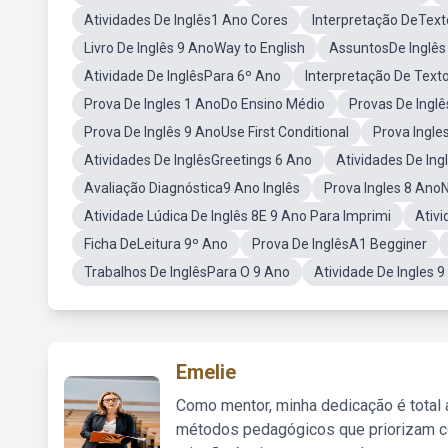
Atividades De Inglês1 Ano Cores
Interpretação DeText
Livro De Inglês 9 AnoWay to English
AssuntosDe Inglês
Atividade De InglêsPara 6º Ano
Interpretação De Text
Prova De Ingles 1 AnoDo Ensino Médio
Provas De Inglê
Prova De Inglês 9 AnoUse First Conditional
Prova Ingle
Atividades De InglêsGreetings 6 Ano
Atividades De In
Avaliação Diagnóstica9 Ano Inglês
Prova Ingles 8 Ano
Atividade Lúdica De Inglês 8E 9 Ano Para Imprimi
Ativ
Ficha DeLeitura 9º Ano
Prova De InglêsA1 Begginer
Trabalhos De InglêsPara O 9 Ano
Atividade De Ingles 
Emelie
Como mentor, minha dedicação é total
métodos pedagógicos que priorizam co