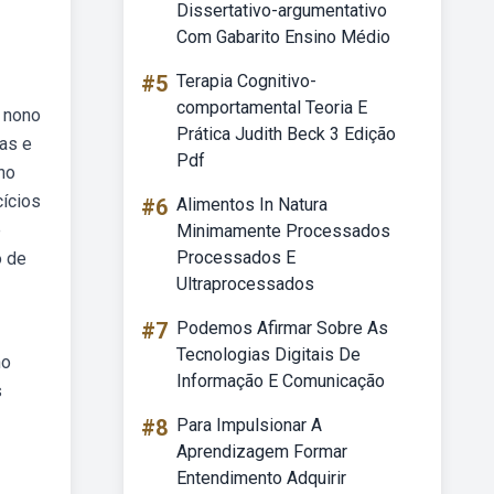
Dissertativo-argumentativo
Com Gabarito Ensino Médio
#5
Terapia Cognitivo-
comportamental Teoria E
o nono
Prática Judith Beck 3 Edição
tas e
Pdf
no
cícios
#6
Alimentos In Natura
e
Minimamente Processados
Processados E
o de
Ultraprocessados
#7
Podemos Afirmar Sobre As
Tecnologias Digitais De
no
Informação E Comunicação
s
#8
Para Impulsionar A
Aprendizagem Formar
Entendimento Adquirir