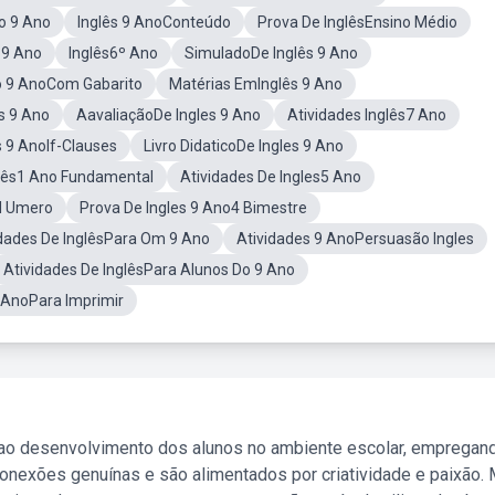
o 9 Ano
Inglês 9 AnoConteúdo
Prova De InglêsEnsino Médio
 9 Ano
Inglês6º Ano
SimuladoDe Inglês 9 Ano
o 9 AnoCom Gabarito
Matérias EmInglês 9 Ano
s 9 Ano
AavaliaçãoDe Ingles 9 Ano
Atividades Inglês7 Ano
s 9 AnoIf-Clauses
Livro DidaticoDe Ingles 9 Ano
glês1 Ano Fundamental
Atividades De Ingles5 Ano
N Umero
Prova De Ingles 9 Ano4 Bimestre
idades De InglêsPara Om 9 Ano
Atividades 9 AnoPersuasão Ingles
Atividades De InglêsPara Alunos Do 9 Ano
9 AnoPara Imprimir
 ao desenvolvimento dos alunos no ambiente escolar, empregan
nexões genuínas e são alimentados por criatividade e paixão. 