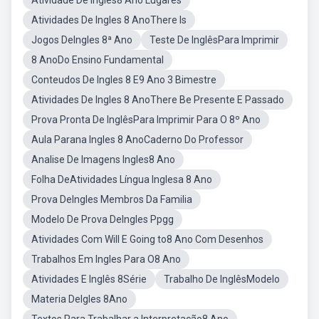
Atividade De Ingles8 Ano Lugares
Atividades De Ingles 8 AnoThere Is
Jogos DeIngles 8ª Ano
Teste De InglêsPara Imprimir
8 AnoDo Ensino Fundamental
Conteudos De Ingles 8 E9 Ano 3 Bimestre
Atividades De Ingles 8 AnoThere Be Presente E Passado
Prova Pronta De InglêsPara Imprimir Para O 8º Ano
Aula Parana Ingles 8 AnoCaderno Do Professor
Analise De Imagens Ingles8 Ano
Folha DeAtividades Língua Inglesa 8 Ano
Prova DeIngles Membros Da Familia
Modelo De Prova DeIngles Ppgg
Atividades Com Will E Going to8 Ano Com Desenhos
Trabalhos Em Ingles Para O8 Ano
Atividades E Inglês 8Série
Trabalho De InglêsModelo
Materia DeIgles 8Ano