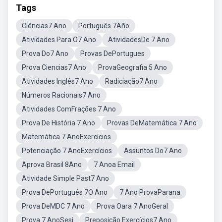
Tags
Ciências7 Ano
Português 7Año
Atividades Para O7 Ano
AtividadesDe 7 Ano
Prova Do7 Ano
Provas DePortugues
Prova Ciencias7 Ano
ProvaGeografia 5 Ano
Atividades Inglês7 Ano
Radiciação7 Ano
Números Racionais7 Ano
Atividades ComFrações 7 Ano
Prova De História 7 Ano
Provas DeMatemática 7 Ano
Matemática 7 AnoExercícios
Potenciação 7 AnoExercícios
Assuntos Do7 Ano
Aprova Brasil 8Ano
7 Anoa Email
Atividade Simple Past7 Ano
Prova DePortuguês 7O Ano
7 Ano ProvaParana
Prova DeMDC 7 Ano
Prova Oara 7 AnoGeral
Prova 7 AnoSesi
Preposição Exercícios7 Ano