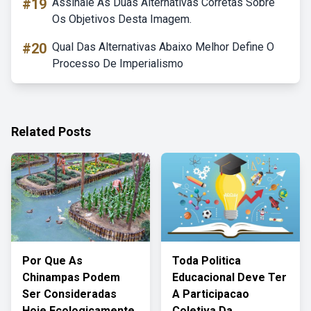
#19
Assinale As Duas Alternativas Corretas Sobre
Os Objetivos Desta Imagem.
#20
Qual Das Alternativas Abaixo Melhor Define O
Processo De Imperialismo
Related Posts
Por Que As
Toda Politica
Chinampas Podem
Educacional Deve Ter
Ser Consideradas
A Participacao
Hoje Ecologicamente
Coletiva Da