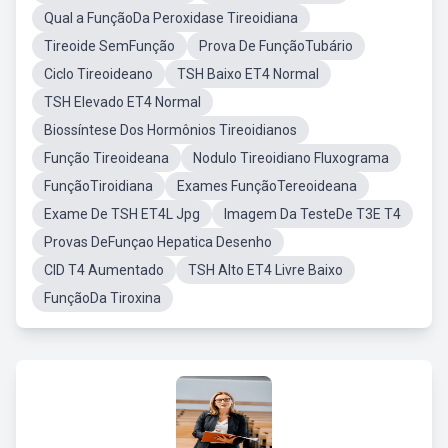
Qual a FunçãoDa Peroxidase Tireoidiana
Tireoide SemFunção
Prova De FunçãoTubário
Ciclo Tireoideano
TSH Baixo ET4 Normal
TSH Elevado ET4 Normal
Biossíntese Dos Hormônios Tireoidianos
Função Tireoideana
Nodulo Tireoidiano Fluxograma
FunçãoTiroidiana
Exames FunçãoTereoideana
Exame De TSH ET4L Jpg
Imagem Da TesteDe T3E T4
Provas DeFunçao Hepatica Desenho
CID T4 Aumentado
TSH Alto ET4 Livre Baixo
FunçãoDa Tiroxina