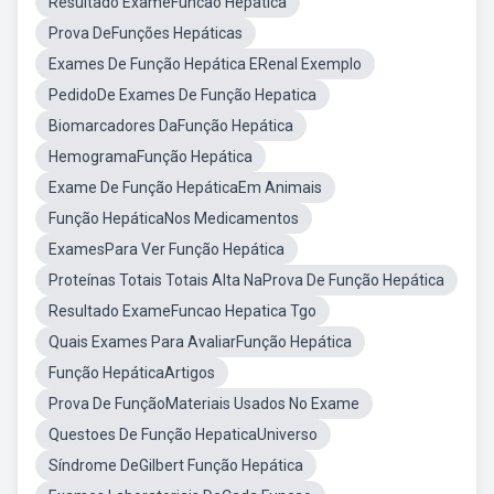
Resultado ExameFuncao Hepatica
Prova DeFunções Hepáticas
Exames De Função Hepática ERenal Exemplo
PedidoDe Exames De Função Hepatica
Biomarcadores DaFunção Hepática
HemogramaFunção Hepática
Exame De Função HepáticaEm Animais
Função HepáticaNos Medicamentos
ExamesPara Ver Função Hepática
Proteínas Totais Totais Alta NaProva De Função Hepática
Resultado ExameFuncao Hepatica Tgo
Quais Exames Para AvaliarFunção Hepática
Função HepáticaArtigos
Prova De FunçãoMateriais Usados No Exame
Questoes De Função HepaticaUniverso
Síndrome DeGilbert Função Hepática