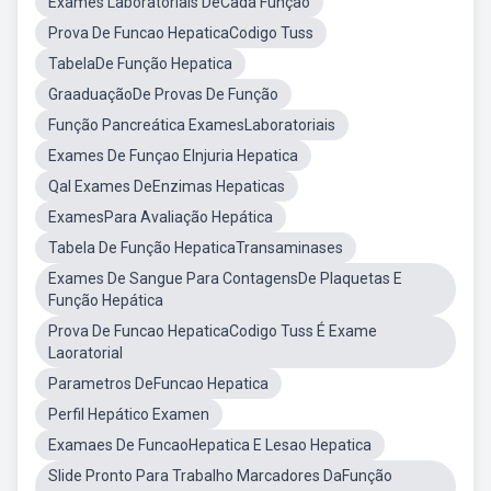
Exames Laboratoriais DeCada Funçao
Prova De Funcao HepaticaCodigo Tuss
TabelaDe Função Hepatica
GraaduaçãoDe Provas De Função
Função Pancreática ExamesLaboratoriais
Exames De Funçao EInjuria Hepatica
Qal Exames DeEnzimas Hepaticas
ExamesPara Avaliação Hepática
Tabela De Função HepaticaTransaminases
Exames De Sangue Para ContagensDe Plaquetas E
Função Hepática
Prova De Funcao HepaticaCodigo Tuss É Exame
Laoratorial
Parametros DeFuncao Hepatica
Perfil Hepático Examen
Examaes De FuncaoHepatica E Lesao Hepatica
Slide Pronto Para Trabalho Marcadores DaFunção