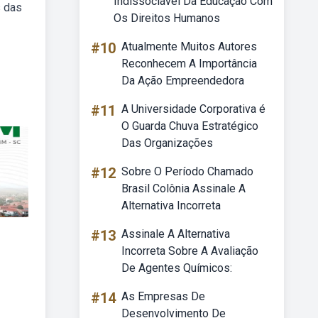
Indissociável Da Educação Com
s das
Os Direitos Humanos
#10
Atualmente Muitos Autores
Reconhecem A Importância
Da Ação Empreendedora
#11
A Universidade Corporativa é
O Guarda Chuva Estratégico
Das Organizações
#12
Sobre O Período Chamado
Brasil Colônia Assinale A
Alternativa Incorreta
#13
Assinale A Alternativa
Incorreta Sobre A Avaliação
De Agentes Químicos:
#14
As Empresas De
Desenvolvimento De