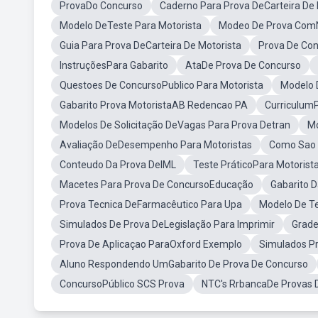
ProvaDo Concurso
Caderno Para Prova DeCarteira De 
Modelo DeTeste Para Motorista
Modeo De Prova Co
Guia Para Prova DeCarteira De Motorista
Prova De Con
InstruçõesPara Gabarito
AtaDe Prova De Concurso
Questoes De ConcursoPublico Para Motorista
Modelo 
Gabarito Prova MotoristaAB Redencao PA
CurriculumP
Modelos De Solicitação DeVagas Para Prova Detran
Mo
Avaliação DeDesempenho Para Motoristas
Como Sao 
Conteudo Da Prova DeIML
Teste PráticoPara Motorist
Macetes Para Prova De ConcursoEducação
Gabarito D
Prova Tecnica DeFarmacêutico Para Upa
Modelo De Te
Simulados De Prova DeLegislação Para Imprimir
Grade
Prova De Aplicaçao ParaOxford Exemplo
Simulados P
Aluno Respondendo UmGabarito De Prova De Concurso
ConcursoPúblico SCS Prova
NTC's RrbancaDe Provas 