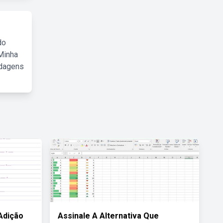
do
Minha
rdagens
Adição
Assinale A Alternativa Que