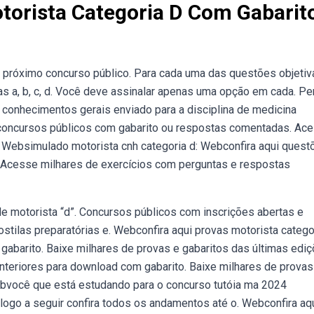
torista Categoria D Com Gabarit
o próximo concurso público. Para cada uma das questões objetiv
s a, b, c, d. Você deve assinalar apenas uma opção em cada. Pe
e conhecimentos gerais enviado para a disciplina de medicina
a concursos públicos com gabarito ou respostas comentadas. Ac
e. Websimulado motorista cnh categoria d: Webconfira aqui quest
. Acesse milhares de exercícios com perguntas e respostas
e motorista “d”. Concursos públicos com inscrições abertas e
stilas preparatórias e. Webconfira aqui provas motorista catego
gabarito. Baixe milhares de provas e gabaritos das últimas edi
nteriores para download com gabarito. Baixe milhares de provas
bvocê que está estudando para o concurso tutóia ma 2024
 logo a seguir confira todos os andamentos até o. Webconfira aq