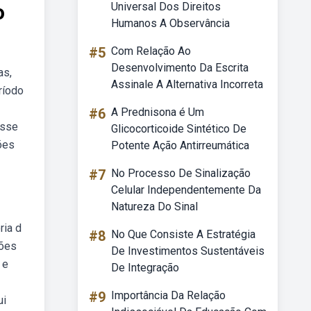
o
Universal Dos Direitos
Humanos A Observância
#5
Com Relação Ao
Desenvolvimento Da Escrita
as,
Assinale A Alternativa Incorreta
ríodo
#6
A Prednisona é Um
esse
Glicocorticoide Sintético De
ões
Potente Ação Antirreumática
#7
No Processo De Sinalização
Celular Independentemente Da
Natureza Do Sinal
ria d
#8
No Que Consiste A Estratégia
ções
De Investimentos Sustentáveis
 e
De Integração
#9
Importância Da Relação
ui