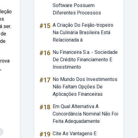
Software Possuem
oleção
Diferentes Processos
os
#15
A Criação Do Feijão-tropeiro
á ser.
Na Culinária Brasileira Está
 de
Relacionada à
 de
#16
Nu Financeira S.a. - Sociedade
De Crédito Financiamento E
prova
Investimento
,
#17
No Mundo Dos Investimentos
Não Faltam Opções De
Aplicações Financeiras
#18
Em Qual Alternativa A
Concordância Nominal Não Foi
Feita Adequadamente
#19
Cite As Vantagens E