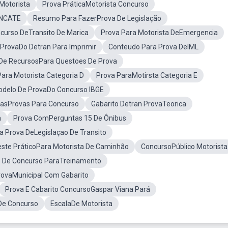
Motorista
Prova PráticaMotorista Concurso
mNCATE
Resumo Para FazerProva De Legislação
curso DeTransito De Marica
Prova Para Motorista DeEmergencia
ProvaDo Detran Para Imprimir
Conteudo Para Prova DeIML
De RecursosPara Questoes De Prova
ara Motorista Categoria D
Prova ParaMotirsta Categoria E
delo De ProvaDo Concurso IBGE
asProvas Para Concurso
Gabarito Detran ProvaTeorica
a
Prova ComPerguntas 15 De Ônibus
a Prova DeLegislaçao De Transito
ste PráticoPara Motorista De Caminhão
ConcursoPúblico Motorista
 De Concurso ParaTreinamento
rovaMunicipal Com Gabarito
Prova E Cabarito ConcursoGaspar Viana Pará
De Concurso
EscalaDe Motorista