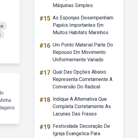
Máquinas Simples.
#15
As Esponjas Desempenham
Papéis Importantes Em
na
Muitos Habitats Marinhos
a
#16
Um Ponto Material Parte Do
Repouso Em Movimento
Uniformemente Variado
#17
Qual Das Opções Abaixo
Representa Corretamente A
Conversão Do Radical
do
#18
Indique A Alternativa Que
Minha
Completa Corretamente As
rdagens
Lacunas Das Frases
#19
Festividade Decoração De
Igreja Evangelica Para