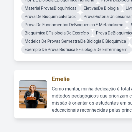
PDF DE Biologia EBioquimica Humana
Prova DeBioqui
Material ProvasBioquímicas
EletivasDe Biologia
Liv
Prova De BioquímicaEstacio
ProvaHistoria Unicesumar
Prova De Fundamentos DeBioquimica E Metabolismo
Bioquímica EFisiologia Do Exercício
Prova DeBioquimic
Modelos De Provas SemestralDe Biologia E Bioquímica
Exemplo De Prova Biofísica EFisiologia De Enfermagem
Emelie
Como mentor, minha dedicação é total
métodos pedagógicos que priorizam co
missão é orientar os estudantes em su
educacionais reconhecidas pelas princ