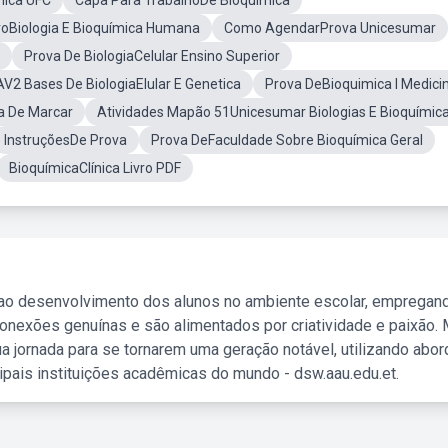
mica UFC
Capa Para TrabalhoDe Bioquímica
roBiologia E Bioquímica Humana
Como AgendarProva Unicesumar
Prova De BiologiaCelular Ensino Superior
AV2 Bases De BiologiaElular E Genetica
Prova DeBioquimica I Medici
a De Marcar
Atividades Mapão 51Unicesumar Biologias E Bioquímic
InstruçõesDe Prova
Prova DeFaculdade Sobre Bioquímica Geral
BioquímicaClínica Livro PDF
 ao desenvolvimento dos alunos no ambiente escolar, empregan
nexões genuínas e são alimentados por criatividade e paixão. 
a jornada para se tornarem uma geração notável, utilizando abo
ipais instituições acadêmicas do mundo - dsw.aau.edu.et.