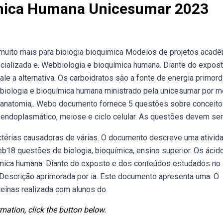
ímica Humana Unicesumar 2023
e muito mais para biologia bioquimica Modelos de projetos acad
ializada e. Webbiologia e bioquímica humana. Diante do expost
le a alternativa. Os carboidratos são a fonte de energia primord
biologia e bioquímica humana ministrado pela unicesumar por m
o anatomia,. Webo documento fornece 5 questões sobre conceit
o endoplasmático, meiose e ciclo celular. As questões devem ser
actérias causadoras de várias. O documento descreve uma ativid
b18 questões de biologia, bioquímica, ensino superior. Os ácid
mica humana. Diante do exposto e dos conteúdos estudados no l
ito Descrição aprimorada por ia. Este documento apresenta uma. O
eínas realizada com alunos do.
mation, click the button below.