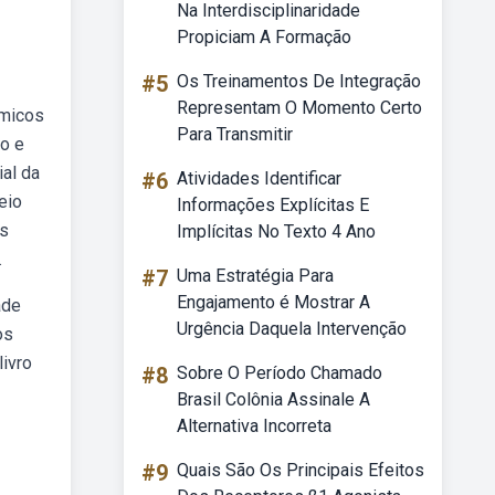
Na Interdisciplinaridade
Propiciam A Formação
#5
Os Treinamentos De Integração
Representam O Momento Certo
êmicos
Para Transmitir
o e
ial da
#6
Atividades Identificar
eio
Informações Explícitas E
os
Implícitas No Texto 4 Ano
.
#7
Uma Estratégia Para
Engajamento é Mostrar A
ade
Urgência Daquela Intervenção
os
ivro
#8
Sobre O Período Chamado
Brasil Colônia Assinale A
Alternativa Incorreta
#9
Quais São Os Principais Efeitos