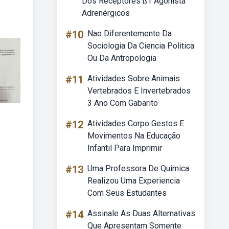
Dos Receptores ß1 Agonista
Adrenérgicos
#10
Nao Diferentemente Da
Sociologia Da Ciencia Politica
Ou Da Antropologia
#11
Atividades Sobre Animais
Vertebrados E Invertebrados
3 Ano Com Gabarito
#12
Atividades Corpo Gestos E
Movimentos Na Educação
Infantil Para Imprimir
#13
Uma Professora De Quimica
Realizou Uma Experiencia
Com Seus Estudantes
#14
Assinale As Duas Alternativas
Que Apresentam Somente