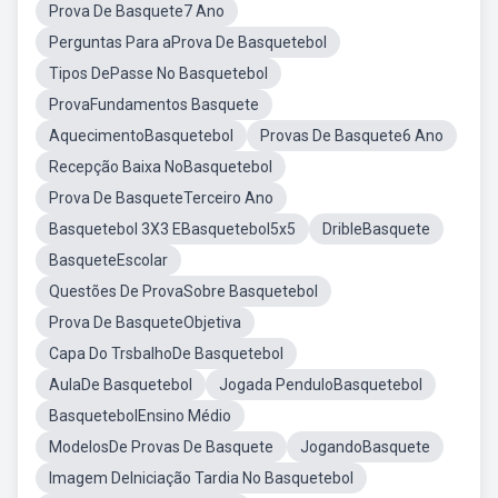
Prova De Basquete7 Ano
Perguntas Para aProva De Basquetebol
Tipos DePasse No Basquetebol
ProvaFundamentos Basquete
AquecimentoBasquetebol
Provas De Basquete6 Ano
Recepção Baixa NoBasquetebol
Prova De BasqueteTerceiro Ano
Basquetebol 3X3 EBasquetebol5x5
DribleBasquete
BasqueteEscolar
Questões De ProvaSobre Basquetebol
Prova De BasqueteObjetiva
Capa Do TrsbalhoDe Basquetebol
AulaDe Basquetebol
Jogada PenduloBasquetebol
BasquetebolEnsino Médio
ModelosDe Provas De Basquete
JogandoBasquete
Imagem DeIniciação Tardia No Basquetebol