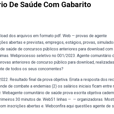
io De Saúde Com Gabarito
nload dos arquivos em formato pdf. Web — provas de agente
ções abertas e previstas, empregos, estágios, provas, simulado
o de saúde de concursos públicos anteriores para download com
últimas. Webprocesso seletivo no 001/2023. Agente comunitário 
rovas anteriores de concurso público para download, realizada
nte de todos os seus concorrentes?
22. Resultado final da prova objetiva. Errata a resposta dos re
de de combate a endemias (2) os salários iniciais ficam entre r
0. Webagente comunitário de saúde prova escrita objetiva cader
primeiros 30 minutos de. Web51 linhas — — organizadoras. Mos
 com inscrições abertas e. Webconfira aqui questões agente de 