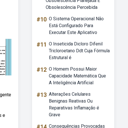
Obsolescência Planejada E
Obsolescência Percebida
#10
O Sistema Operacional Não
Está Configurado Para
Executar Este Aplicativo
#11
O Inseticida Dicloro Difenil
Tricloroetano Ddt Cuja Fórmula
Estrutural é
#12
O Homem Possui Maior
Capacidade Matemática Que
A Inteligência Artificial
#13
Alterações Celulares
agente
Benignas Reativas Ou
Reparativas Inflamação é
Grave
s e
#14
Consequências Provocadas