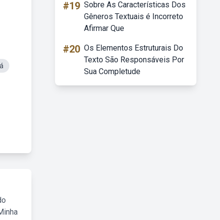
#19
Sobre As Características Dos
Gêneros Textuais é Incorreto
Afirmar Que
#20
Os Elementos Estruturais Do
Texto São Responsáveis Por
á
Sua Completude
do
Minha