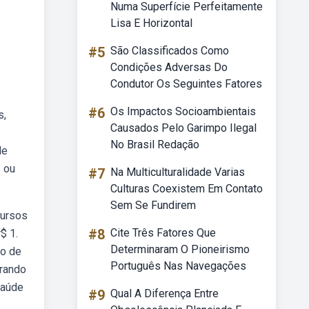
Numa Superfície Perfeitamente
Lisa E Horizontal
#5
São Classificados Como
Condições Adversas Do
Condutor Os Seguintes Fatores
#6
Os Impactos Socioambientais
s,
Causados Pelo Garimpo Ilegal
No Brasil Redação
de
s ou
#7
Na Multiculturalidade Varias
Culturas Coexistem Em Contato
Sem Se Fundirem
cursos
#8
Cite Três Fatores Que
$ 1.
Determinaram O Pioneirismo
no de
Português Nas Navegações
trando
saúde
#9
Qual A Diferença Entre