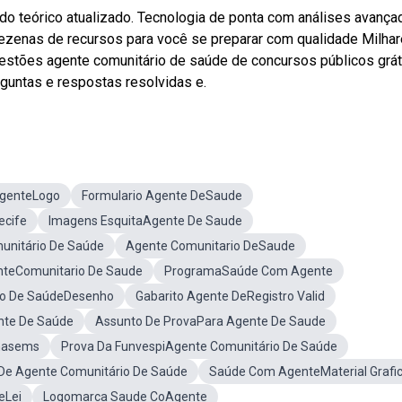
do teórico atualizado. Tecnologia de ponta com análises avança
zenas de recursos para você se preparar com qualidade Milha
estões agente comunitário de saúde de concursos públicos grát
guntas e respostas resolvidas e.
genteLogo
Formulario Agente DeSaude
ecife
Imagens EsquitaAgente De Saude
nitário De Saúde
Agente Comunitario DeSaude
nteComunitario De Saude
ProgramaSaúde Com Agente
io De SaúdeDesenho
Gabarito Agente DeRegistro Valid
nte De Saúde
Assunto De ProvaPara Agente De Saude
nasems
Prova Da FunvespiAgente Comunitário De Saúde
De Agente Comunitário De Saúde
Saúde Com AgenteMaterial Grafi
eLei
Logomarca Saude CoAgente