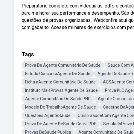
Preparatório completo com videoaulas, pdfs e conteú
para melhorar sua performance e desempenho. São de
questões de provas organizadas,. Webconfira aqui qu
com gabarito. Acesse milhares de exercícios com per
Tags
Prova De Agente Comunitário De Saúde
Saude Com A
Estudo ConcursoAgente De Saude
Agente DeSaude R
Ficha aAgente Comunitário De Saúde
ACSAgente Comu
Instituto MaisProvas Agente De Saude
Prova KLC Age
Agente Comunitário De SaúdePNG
Agente Comunitár
Modelo De TrabalhoAgente De Saude
Caderno DoAge
Questoes AgenteSaude
Curso SaudeCom Agente Co
Prova De Agente DeSaude Ceara PDF
SimuladoProva 
Provas DeSaude Publica
Agente Comunitário De Saúd